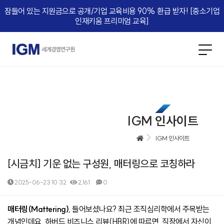
잠들어 있는 지원금으로 공개/기업 교육비용 90% 환급 받자! [중소기업
인재키움 프리미엄 교육]​
IGM 인사이트
IGM 인사이트
[시금치] 기운 없는 구성원, 매터링으로 코칭하라
2025-06-23 10:32
2,161
0
본문
매터링(Mattering)
, 들어보셨나요? 최근 조직심리학에서 주목받는
개념인데요. 하버드 비즈니스 리뷰(HBR)에 따르면, 직장에서 자신이