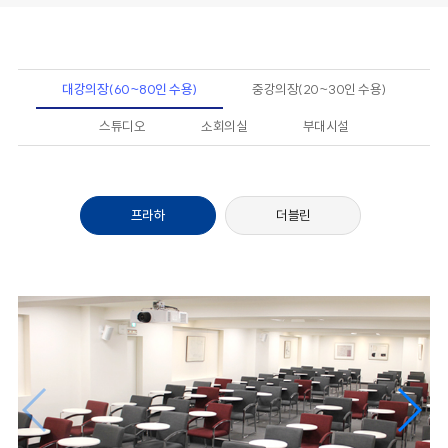
대강의장(60~80인 수용)
중강의장(20~30인 수용)
스튜디오
소회의실
부대시설
프라하
더블린