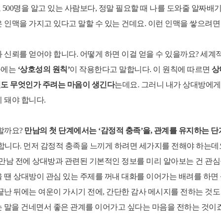
500명을 알고 있는 사람보다, 정말 필요할 때 나를 도와줄 알짜배기
업무방식 대전환 M365코파일럿 실
 인맥을 가지고 있다고 말할 수 있는 건데요. 이런 인맥을 쌓으려면
Power BI 실전 대시보드 구축 과정
AI 업무혁명 특강 시리즈
Google Looker 실전 대시보드 구축
 신뢰를 얻어야 합니다. 어떻게 하면 이걸 얻을 수 있을까요? 세
음에는
‘상호성의 원칙’
이 작용한다고 말합니다. 이 원칙에 따르면
상
도 무엇인가 주려는 마음이 생긴다
는데요. 그러니 내가 상대방에게 
 돼야 합니다.
할까요?
만남의 첫 단계에서는 ‘감정적 충족’을, 관계를 유지하는 
합니다. 먼저 감정적 충족을 느끼게 하려면 세가지를 전해야 하는데요
 만남 전에 상대방과 관련된 기본적인 정보를 미리 알아보는 건 관
 땐 상대방이 관심 있는 주제를 꺼내 대화를 이어가는 배려를 하면
끝난 뒤에는 여운이 가시기 전에, 간단한 감사 메시지를 전하는 것도
 말을 건네면서 좋은 관계를 이어가고 싶다는 마음을 전하는 것이죠