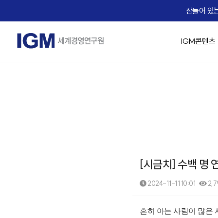
잠들어 있는
IGM콘텐츠
IGM 소개
IGM 강의 맛보기
경영 최고위 / 임원과정
교육생 Real Voice
기업맞춤형 교육 솔루션
Micro Learning(IGM Bizcuit)
실시간 Live 교육
IGM Career
IGM 인사
승진자 교
AX 기업맞
역사
Bizcuit 소개
IGM 트렌드 조찬
기업 맞춤교육 성공사례
IGM EDU X
가치관 경영
[리더십/일반] 의사결
People
임원 승진자 
직무별 AX
에듀
교수진
협상최고위 과정(NCP)
리더십
전략/비즈니스 모델
[리더십/일반] Adaptiv
Life
팀장 승진자
직급별 AX
B2
IGM 사람이야기
핵심인재 육성
HR/조직문화
[리더십/일반] Motivat
Recruiting
업무 프로
자회사
IGM 버츄얼 캠퍼스
유니콘 양성 Scale-up CEO Club
협상
에듀솔빙
[리더십/스킬] 칭찬 
문서기획 
오시는 길
IGM Virtual Campus 등록
[리더십/스킬] 건강한
Copilot
News
[시금치] 수백 명 
[리더십/스킬] Chang
데이터 분석
IGM x Udemy
Coaching Solution
☞ 대한민국
직무역량 교육과정
MBA교육
[리더십/멘탈] 당신의 긍
영상 / 콘
2024-11-11 10:01
2,7
KEARNEY Insight Forum 65th
그룹 코칭(Hybrid Coaching)
성과평가의 기술
핵심인재 MB
[리더십/멘탈] Bounce
1:1 코칭
족집게 면접관 과정
[조직문화] 두려움 없
본문
흔히 아는 사람이 많은 
세일즈 과정(B2B세일즈 & 커뮤니케이션)