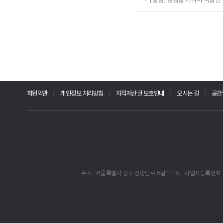
회원약관
개인정보 처리방침
지적재산권 보호안내
오시는 길
공간
주소 : 서울특별시 중구 장충단로 8길 11-16
사업자등록번호 : 