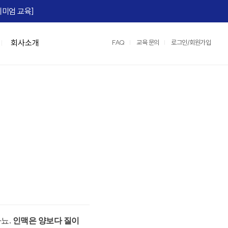
미엄 교육]​
회사소개
FAQ
교육 문의
로그인/회원가입
맞춤형 특강/워크숍
연수원 서비스
IGM Books
협상스쿨
정부지원교육
IGM 영상제작
e)
Team Tool, OKR
맞춤형 특강
2026 지식멤버십
협상최고위 과정(NCP)
중소기업 인재키움 훈련 지원 과정
레퍼런스
팀:노베이션(Team:novation)
협상의 10계명 과정
매치업 클라우드 설계 전문가
교육영상제작 서비스
세일즈 협상
클라우드 네이티브 전문가 도약캠프
운영/인프라 서비스
장)
e, M365)
산업맞춤형 혁신바우처 교육
스튜디오 서비스
어)
☞ IGM 공개교육 한눈에 보기
정
명 과정
아뇨.
인맥은 양보다 질이
과정