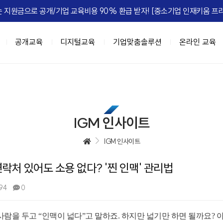
 지원금으로 공개/기업 교육비용 90% 환급 받자! [중소기업 인재키움 프리
공개교육
디지털교육
기업맞춤솔루션
온라인 교육
이트
육과정
춤
IGM FLEX
IGM Place
HRD Seminar
계층별 교육과정
DX 기업맞춤
정, 실패를 줄여라
과정 (8NEEDs Plus)
 기업맞춤
마케팅
[조직문화] 갈등, 거침없이 즐겨라!
리더십 진단 및 디브리핑
강의장 소개
고위임원 과정(7Wings for executiv
DX 사업기획
[성과관리] 
e Leadership
 과정 (STORM)
 기업맞춤
B세일즈, 비즈니스하라
[조직문화] 협업모드 : ON
진단 기반의 역량 향상 교육
공간임대 문의
차장/부장 과정 (CURV:E)
BI 데이터 기반 의사결정
IGM 인사이트
ing MZ
세스 자동화
[성과관리] 무엇이 성과를 이끄는가
팀장급 리더 과정(파워싱크)
Azure 기반 클라우드 전문 인재 육성
엣지있게 하는 법
자동화
[성과관리] Feed 'NOW'
과장/핵심인재 과정 (하이퍼포머 김과
협업,생산성 향상(Google Workspac
IGM 인사이트
 조직정치의 예술
 오피스 자동화
[성과관리] 성과평가피드백
신입사원~근속3년차 과정 (슈퍼주니
연락처 있어도 소용 없다? '찐 인맥' 관리법
e Management
 자동화
[문제해결] Critical Thinking
 초우량 기업의 선택, IGM
과정
디지털 교육과정
정 H.E.R.O
텐츠 제작
[전략] Risk Intelligence
94
0
A 과정 (9-Week MBA)
[인기] C-Level을 위한 생성형AI 과
-back Leadership
[전략] 전략 실행 리더십
[인기] 클로드 에이전트 기반 업무혁
는 조직
[ISSUE] ESG Transformation
사람을 두고 “인맥이 넓다”고 말하죠. 하지만 넓기만 하면 될까요? 
[신규] 팀장을 위한 생성형 AI 활용 