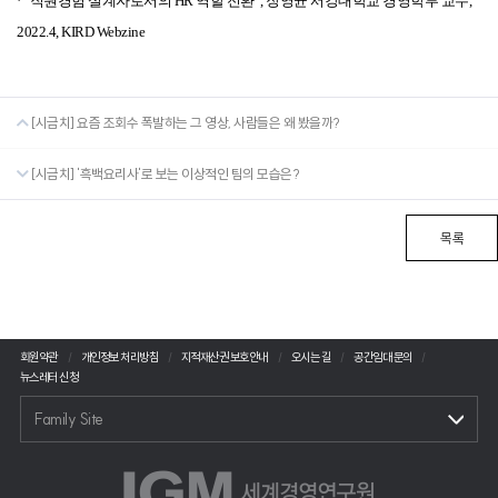
·
“직원경험 설계자로서의 HR 역할 전환”, 장영균 서강대학교 경영학부 교수,
2022.4, KIRD Webzine
[시금치] 요즘 조회수 폭발하는 그 영상, 사람들은 왜 봤을까?
[시금치] '흑백요리사'로 보는 이상적인 팀의 모습은?
목록
회원약관
개인정보 처리방침
지적재산권 보호안내
오시는 길
공간임대 문의
뉴스레터 신청
Family Site