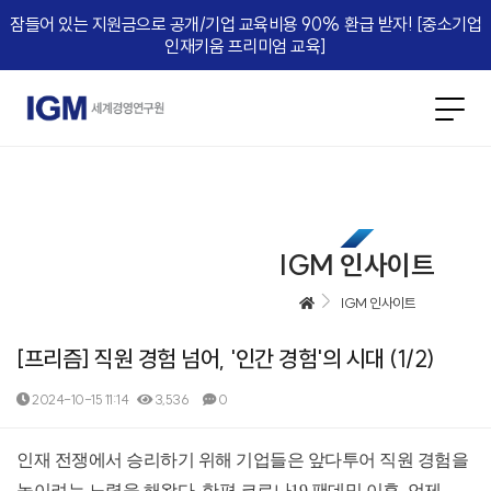
잠들어 있는 지원금으로 공개/기업 교육비용 90% 환급 받자! [중소기업
인재키움 프리미엄 교육]​
IGM 인사이트
IGM 인사이트
[프리즘] 직원 경험 넘어, '인간 경험'의 시대 (1/2)
2024-10-15 11:14
3,536
0
본문
인재 전쟁에서 승리하기 위해 기업들은 앞다투어 직원 경험을
높이려는 노력을 해왔다. 한편 코로나19 팬데믹 이후, 언제