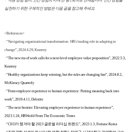
* '직원 경험 넘어, 인간 경험의 시대'는 총 2회차로 연재됩니다. 인간 경험을
실천하기 위한 구체적인 방법은 다음 글을 참고해 주세요.
<References>
·
“Navigating organizational transformation: HR's leading role in adapting to
change”, 2024.4.29, Kearney
·
“The new era of work calls for a next-level employee value proposition”, 2022.5.3,
Kearney
·
“Healthy organizations keep winning, but the rules are changing fast”, 2024.8.2,
McKinsey Quarterly
·
“From employee experience to human experience: Putting meaning back into
work”, 2019.4.11, ​Deloitte
·
“The next frontier: Elevating employee experience to human experience”,
2023.1.24, HRWorld From The Economic Times
·
“CEO가 챙겨야 할 2023 글로벌 리더십 트렌드”, 2023.1.3, Fortune Korea