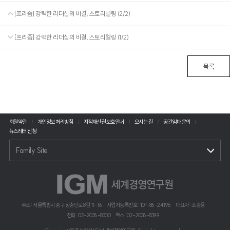
[프리즘] 강력한 리더십의 비결, 스토리텔링 (2/2)
[프리즘] 강력한 리더십의 비결, 스토리텔링 (1/2)
목록
회원약관
개인정보 처리방침
지적재산권 보호안내
오시는 길
공간임대 문의
뉴스레터 신청
Family Site
주소 : 서울특별시 중구 장충단로 8길 11-16
사업자등록번호 : 101-86-24196
대표자 : 조승용
전화 : 02-2036-8300
팩스 : 02-2036-8399