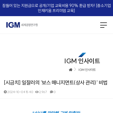
잠들어 있는 지원금으로 공개/기업 교육비용 90% 환급 받자! [중소기업
인재키움 프리미엄 교육]​
IGM 인사이트
IGM 인사이트
[시금치] 일잘러의 '보스 매니지먼트(상사 관리)' 비법
2024-10-04 15:40
2,967
0
본문
“상사를 파악해 그에 맞춰라
.