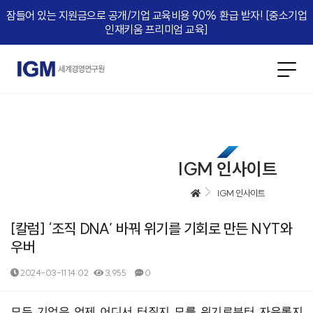
잠들어 있는 지원금으로 공개/기업 교육비용 90% 환급 받자! [중소기업
인재키움 프리미엄 교육]​
IGM 인사이트
IGM 인사이트
[칼럼] ‘조직 DNA’ 바꿔 위기를 기회로 만든 NYT와
우버
2024-03-11 14:02
3,955
0
본문
모든 기업은 언제 어디서 터질지 모를 위기로부터 자유롭지