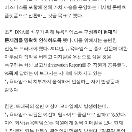
비즈니스를 포함해 전체 가치 사슬을 운영하는 디지털 콘텐츠
플랫폼으로 전환하는 것을 목표로 했다
.
조직
DNA
를 바꾸기 위해 뉴욕타임스는
구성원이 현재의
문제점을 명확히 인식하도록
했다
.
이를 위해서는 불편한
진실도 드러내야 했다
. 2014
년
,
뉴욕타임스는 종이 신문에 대한
자부심과 집착을 버리고 디지털을 우선으로 삼을 것을
촉구하는 혁신 보고서
(Innovation Report)
를 전 직원과 공유했다
.
96
쪽에 달하는 이 보고서는 시대에 뒤처지고 있는
뉴욕타임스의 치부까지 솔직하게 인정하는 자기 반성문과
같았다
.
한편
,
트래픽의 절반 이상이 모바일에서 발생하는데
,
뉴욕타임스 직원은 여전히 웹사이트 중심으로 일하고 있었다
.
이에 회사
(
뉴욕타임스
)
는 직원에게 깜짝 이메일을 보내 현재
가장 문제 되는 행동이 무엇인지 명확히 밝혔다
. “
일주일 동안