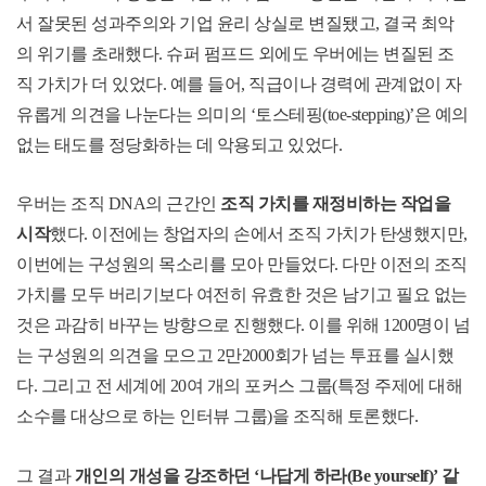
서 잘못된 성과주의와 기업 윤리 상실로 변질됐고
,
결국 최악
의 위기를 초래했다
.
슈퍼 펌프드 외에도 우버에는 변질된 조
직 가치가 더 있었다
.
예를 들어
,
직급이나 경력에 관계없이 자
유롭게 의견을 나눈다는 의미의
‘
토스테핑
(toe-stepping)’
은 예의
없는 태도를 정당화하는 데 악용되고 있었다
.
우버는 조직
DNA
의 근간인
조직 가치를 재정비하는 작업을
시작
했다
.
이전에는 창업자의 손에서 조직 가치가 탄생했지만
,
이번에는 구성원의 목소리를 모아 만들었다
.
다만 이전의 조직
가치를 모두 버리기보다 여전히 유효한 것은 남기고 필요 없는
것은 과감히 바꾸는 방향으로 진행했다
.
이를 위해
1200
명이 넘
는 구성원의 의견을 모으고
2
만
2000
회가 넘는 투표를 실시했
다
.
그리고 전 세계에
20
여 개의 포커스 그룹
(
특정 주제에 대해
소수를 대상으로 하는 인터뷰 그룹
)
을 조직해 토론했다
.
그 결과
개인의 개성을 강조하던
‘
나답게 하라
(Be yourself)’
같