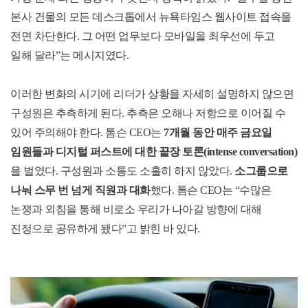
본사 건물의 모든 데스크톱에서 뉴욕타임스 웹사이트 접속을
전면 차단한다
.
그 어떤 업무보다 모바일을 최우선에 두고
일해 달라
”
는 메시지였다
.
이러한 변화의 시기에 리더가 상황을 자세히 설명하지 않으면
구성원은 추측하게 된다
.
추측은 오해나 저항으로 이어질 수
있어 주의해야 한다
.
톰슨
CEO
는
7
개월 동안 매주 금요일
임원들과 디지털 퍼스트에 대한 끝장 토론
(intense conversation)
을 벌였다
.
구성원과 소통도 소홀히 하지 않았다
.
소그룹으로
나눠 스무 번 넘게 직원과 대화
했다
.
톰슨
CEO
는
“
수많은
논쟁과 외침을 통해 비로소 우리가 나아갈 방향에 대해
진정으로 공유하게 됐다
”
고 밝힌 바 있다
.