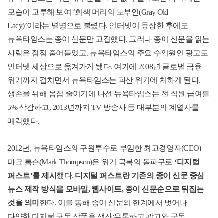
모습이 고루해 보여
‘
회색 머리의 노부인
(Gray Old
Lady)’
이라는 별명으로 불렸다
.
인터넷이 등장한 후에도
뉴욕타임스는 종이 신문만 고집했다
.
그러나 종이 신문을 읽는
사람은 점점 줄어들었고
,
뉴욕타임스의 주요 수입원인 광고도
인터넷 세상으로 옮겨가게 됐다
.
여기에
2008
년 글로벌 금융
위기까지 겹치면서 뉴욕타임스는 파산 위기에 처하게 된다
.
생존을 위해 몸집 줄이기에 나선 뉴욕타임스는 전 직원 급여를
5%
삭감하고
, 2013
년까지
TV
방송사 등 대부분의 계열사를
매각했다
.
2012
년
,
뉴욕타임스의 구원투수로 부임한 최고경영자
(CEO)
마크 톰슨
(Mark Thompson)
은 위기 극복의 돌파구로
‘
디지털
퍼스트
’
를 제시
했다
.
디지털 퍼스트란 기존의 종이 신문 중심
뉴스 제작 방식을 모바일
,
웹사이트
,
종이 신문순으로 뒤집는
것을 의미
한다
.
이를 통해 종이 신문의 한계에서 벗어나
다양한 디지털 구독 상품을 생산
ˑ
유통하고 광고와 구독