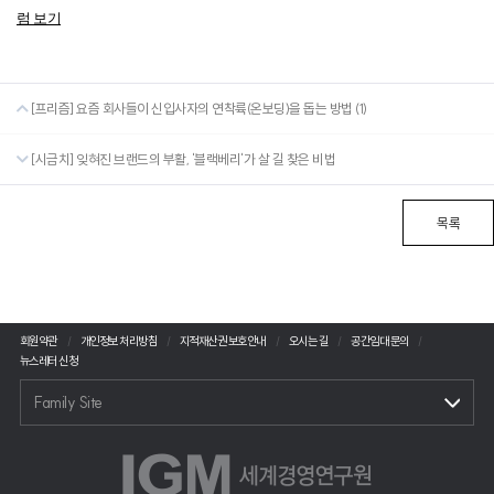
럼 보기
[프리즘] 요즘 회사들이 신입사자의 연착륙(온보딩)을 돕는 방법 (1)
[시금치] 잊혀진 브랜드의 부활, '블랙베리'가 살 길 찾은 비법
목록
회원약관
개인정보 처리방침
지적재산권 보호안내
오시는 길
공간임대 문의
뉴스레터 신청
Family Site