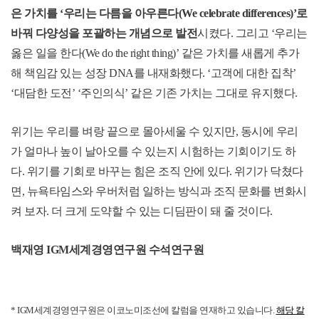
은 가치를
‘
우리는 다름을 아우른다
(We celebrate differences)’
로
바꿔 다양성을 포괄하는 개념으로 발전
시켰다
.
그리고
‘
우리는
옳은 일을 한다
(We do the right thing)’
같은 가치를 새롭게 추가
해 책임감 있는 성장
DNA
를 내재화했다
. ‘
고객에 대한 집착
’
‘
대담한 도전
’ ‘
주인의식
’
같은 기존 가치는 그대로 유지했다
.
위기는 우리를 벼랑 끝으로 몰아세울 수 있지만
,
동시에 우리
가 얼마나 높이 날아오를 수 있는지 시험하는 기회이기도 하
다
.
위기를 기회로 바꾸는 힘은 조직 안에 있다
.
위기가 닥쳤다
면
,
뉴욕타임스와 우버처럼 일하는 방식과 조직 문화를 변화시
켜 보자
.
더 크게 도약할 수 있는 디딤판이 돼 줄 것이다
.
백재영
IGM
세계경영연구원 수석연구원
* IGM
세계경영연구원은 이코노미조선에 칼럼을 연재하고 있습니다
.
해당 칼