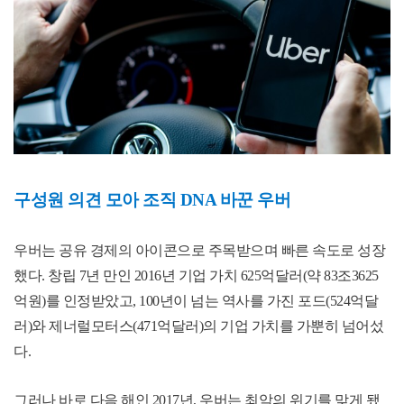
구성원 의견 모아 조직
DNA
바꾼 우버
우버는 공유 경제의 아이콘으로 주목받으며 빠른 속도로 성장
했다
.
창립
7
년 만인
2016
년 기업 가치
625
억달러
(
약
83
조
3625
억원
)
를 인정받았고
, 100
년이 넘는 역사를 가진 포드
(524
억달
러
)
와 제너럴모터스
(471
억달러
)
의 기업 가치를 가뿐히 넘어섰
다
.
그러나 바로 다음 해인
2017
년
,
우버는 최악의 위기를 맞게 됐