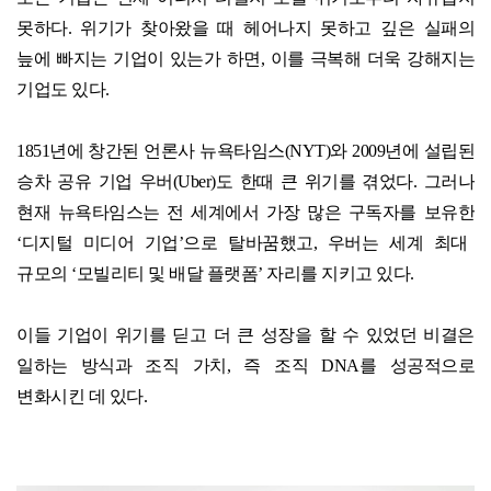
못하다
.
위기가 찾아왔을 때 헤어나지 못하고 깊은 실패의
늪에 빠지는 기업이 있는가 하면
,
이를 극복해 더욱 강해지는
기업도 있다
.
1851
년에 창간된 언론사 뉴욕타임스
(NYT)
와
2009
년에 설립된
승차 공유 기업 우버
(Uber)
도 한때 큰 위기를 겪었다
.
그러나
현재 뉴욕타임스는 전 세계에서 가장 많은 구독자를 보유한
‘
디지털 미디어 기업
’
으로 탈바꿈했고
,
우버는 세계 최대
규모의
‘
모빌리티 및 배달 플랫폼
’
자리를 지키고 있다
.
이들 기업이 위기를 딛고 더 큰 성장을 할 수 있었던 비결은
일하는 방식과 조직 가치
,
즉 조직
DNA
를 성공적으로
변화시킨 데 있다
.