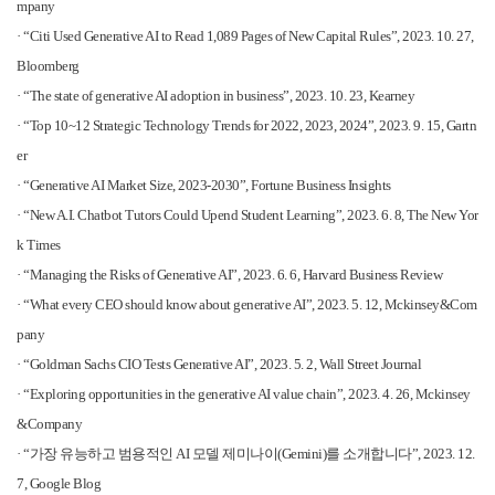
mpany
·
“Citi Used Generative AI to Read 1,089 Pages of New Capital Rules”, 2023. 10. 27,
Bloomberg
·
“The state of generative AI adoption in business”, 2023. 10. 23, Kearney
·
“Top 10~12 Strategic Technology Trends for 2022, 2023, 2024”, 2023. 9. 15, Gartn
er
·
“Generative AI Market Size, 2023-2030”, Fortune Business Insights
·
“New A.I. Chatbot Tutors Could Upend Student Learning”, 2023. 6. 8, The New Yor
k Times
·
“Managing the Risks of Generative AI”, 2023. 6. 6, Harvard Business Review
·
“What every CEO should know about generative AI”, 2023. 5. 12, Mckinsey&Com
pany
·
“Goldman Sachs CIO Tests Generative AI”, 2023. 5. 2, Wall Street Journal
·
“Exploring opportunities in the generative AI value chain”, 2023. 4. 26, Mckinsey
&Company
·
“
가장 유능하고 범용적인
AI
모델 제미나이
(Gemini)
를 소개합니다
”, 2023. 12.
7, Google Blog