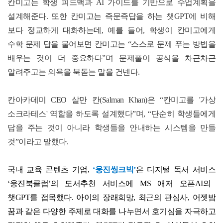
칸미고는 학생 피드백과
AI
가이드를 기반으로 수업계획을
설계해준다
.
또한 칸미고는 즉문즉답을 하는 챗
GPT
에 비해
보다 정교하게 대화하는데
,
예를 들어
,
학생이 칸미고에게
수학 문제 답을 물어보면 칸미고는
“
스스로 문제 푸는 방법을
배우는 것이 더 중요하다
”
며 문제풀이 공식을 차근차근
알려주고는 의욕을 북돋는 말을 건넨다
.
칸아카데미
CEO
살만 칸
(Salman Khan)
은
“
칸미고를
'
가상
소크라테스
'
역할을 하도록 설계했다
”
며
, “
단순히 학생들에게
답을 주는 것이 아니라 학생들을 안내하는 시스템을 만들
것
”
이라고 말했다
.
국내 교육 콘텐츠 기업
,
‘
웅진씽크빅
’
은 디지털 독서 서비스
‘
웅진북클럽
’
의 도서추천 서비스에
MS
애저 오픈
AI
의
챗
GPT
를 접목했다
.
아이의 장래희망
,
최근의 관심사
,
어젯밤
꿈과 같은 다양한 주제로 대화를 나누면서 호기심을 자극하고