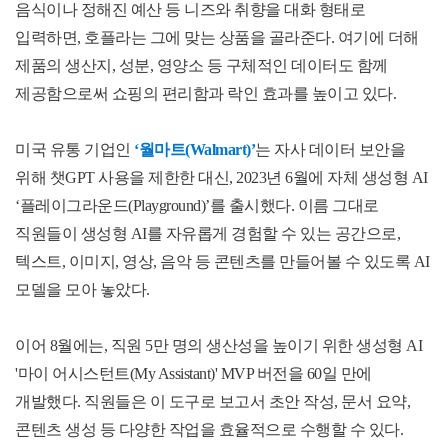
음식이나 정해진 예산 등 니즈와 취향을 대화 형태로
입력하면
,
호플라는 그에 맞는 상품을 골라준다
.
여기에 더해
제품의 생산지
,
성분
,
영양소 등 구체적인 데이터도 함께
제공함으로써 쇼핑의 편리함과 락인 효과를 높이고 있다
.
미국 유통 기업인
‘
월마트
(Walmart)’
는 자사 데이터 보안을
위해 챗
GPT
사용을 제한한 대신
, 2023
년
6
월에 자체 생성형
AI
‘
플레이그라운드
(Playground)’
를 출시했다
.
이름 그대로
직원들이 생성형
AI
를 자유롭게 경험할 수 있는 공간으로
,
텍스트
,
이미지
,
영상
,
음악 등 콘텐츠를 만들어볼 수 있도록
AI
모델을 모아 놓았다
.
이어
8
월에는
,
직원
5
만 명의 생산성을 높이기 위한 생성형
AI
'
마이 어시스턴트
(My Assistant)' MVP
버전을
60
일 만에
개발했다
.
직원들은 이 도구로 보고서 초안 작성
,
문서 요약
,
콘텐츠 생성 등 다양한 작업을 효율적으로 수행할 수 있다
.