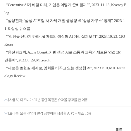
·
“Generative AI
가 바꿀 미래
,
기업은 어떻게 준비할까
?”, 2023. 11. 13, Kearney B
log
·
“
삼성전자
, ‘
삼성
AI
포럼
’
서 자체 개발 생성형
AI ‘
삼성 가우스
’
공개
”, 2023. 1
1. 8,
삼성 뉴스룸
·
“‘
직원을 신나게 하라
’,
월마트의 생성형
AI
여정 살펴보기
”, 2023. 10. 23, CIO
Korea
·
“
웅진씽크빅
, Azure OpenAI
기반 생성
AI
로 소통과 교육의 새로운 연결고리
만들어
”, 2023. 8. 29, Microsoft
·
“
새로운 초현실 세계로
,
영화를 바꾸고 있는 생성형
AI”, 2023. 6. 9, MIT Techn
ology Review
[시금치] 디즈니가 37년 동안 똑같은 슈퍼볼 광고를 한 이유
[프리즘] 모든 산업에 본격 침투하는 생성형 AI (1) - 제조, 금융
목록