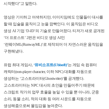
시작했다
”
고 말한다
.
영상은 기이하고 어색하지만
,
이미지임에도 인물들이 대사를
할 때 입술을 움직이고 눈을 깜빡인다
.
이 움직임은 비디오
생성
AI
기업
‘D-ID’
의 기술로 만들어졌다
.
티저가 새로 공개된
‘
더 프로스트
’ 2
편은 비디오 생성
AI
인
‘
런웨이
ML(RunwayML)’
로 제작되어 더 자연스러운 움직임을
구현해냈다
.
유럽 최대 게임사
,
‘
유비소프트
(Ubisoft)’
는 게임 속 컴퓨터
캐릭터
(non-player character,
이하
NPC)
대화를 자동으로
생성하는
‘
고스트라이터
(Ghostwriter)’
를 공개했다
.
고스트라이터는
NPC
대사의 초안을 만들어주기 때문에
스크립트 작가의 업무 효율을 높일 수 있을 뿐 아니라
,
군중
소리
,
동물 소리
,
적의 대화 등 여러 사운드를 자동으로
생성해줌으로써 몰입감을 높여준다
.