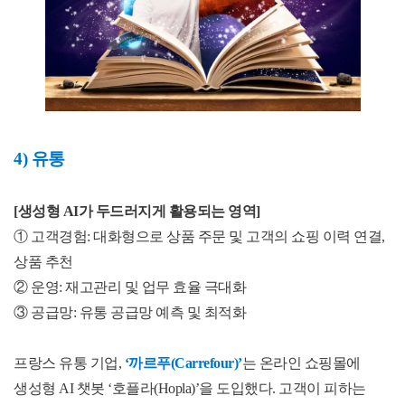
4)
유통
[
생성형
AI
가 두드러지게 활용되는 영역
]
① 고객경험
:
대화형으로 상품 주문 및 고객의 쇼핑 이력 연결
,
상품 추천
② 운영
:
재고관리 및 업무 효율 극대화
③ 공급망
:
유통 공급망 예측 및 최적화
프랑스 유통 기업
,
‘
까르푸
(Carrefour)’
는 온라인 쇼핑몰에
생성형
AI
챗봇
‘
호플라
(Hopla)’
을 도입했다
.
고객이 피하는