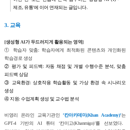
제조, 유통'에 이어 연재되는 글입니다.
3. 교육
[
생성형
AI
가 두드러지게 활용되는 영역
]
① 학습자 맞춤
:
학습자에게 최적화된 콘텐츠와 개인화된
학습경로 생성
② 평가 및 피드백
:
자동 채점 및 개별 수행수준 분석
,
맞춤
피드백 상담
③ 교육환경
:
상호작용 학습활동 및 가상 환경 속 시나리오
생성
④ 지원
:
수업계획 생성 및 교수법 분석
비영리 온라인 교육기관인
’
칸아카데미
(Khan Academy)’
는
GPT-4
기반의
AI
튜터
‘
칸미고
(Khanmigo)’
를 선보였다
.