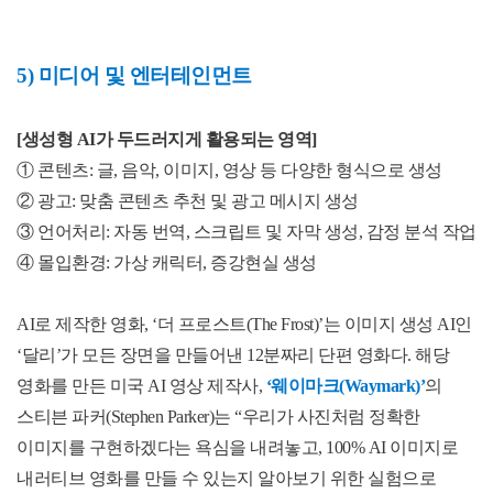
5)
미디어 및 엔터테인먼트
[
생성형
AI
가 두드러지게 활용되는 영역
]
① 콘텐츠
:
글
,
음악
,
이미지
,
영상 등 다양한 형식으로 생성
② 광고
:
맞춤 콘텐츠 추천 및 광고 메시지 생성
③ 언어처리
:
자동 번역
,
스크립트 및 자막 생성
,
감정 분석 작업
④ 몰입환경
:
가상 캐릭터
,
증강현실 생성
AI
로 제작한 영화
, ‘
더 프로스트
(The Frost)’
는 이미지 생성
AI
인
‘
달리
’
가 모든 장면을 만들어낸
12
분짜리 단편 영화다
.
해당
영화를 만든 미국
AI
영상 제작사
,
‘
웨이마크
(Waymark)’
의
스티븐 파커
(Stephen Parker)
는
“
우리가 사진처럼 정확한
이미지를 구현하겠다는 욕심을 내려놓고
, 100% AI
이미지로
내러티브 영화를 만들 수 있는지 알아보기 위한 실험으로