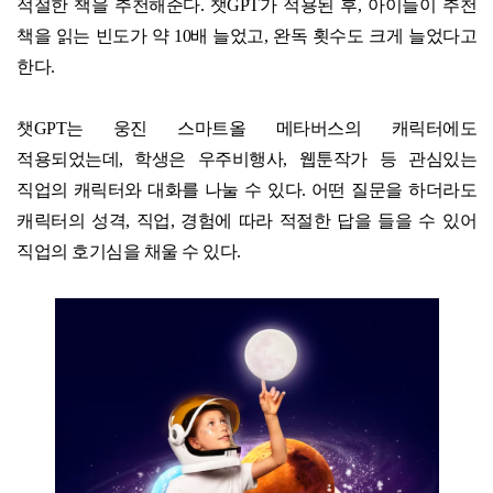
적절한 책을 추천해준다
.
챗
GPT
가 적용된 후
,
아이들이 추천
책을 읽는 빈도가 약
10
배 늘었고
,
완독 횟수도 크게 늘었다고
한다
.
챗
GPT
는 웅진 스마트올 메타버스의 캐릭터에도
적용되었는데
,
학생은 우주비행사
,
웹툰작가 등 관심있는
직업의 캐릭터와 대화를 나눌 수 있다
.
어떤 질문을 하더라도
캐릭터의 성격
,
직업
,
경험에 따라 적절한 답을 들을 수 있어
직업의 호기심을 채울 수 있다
.