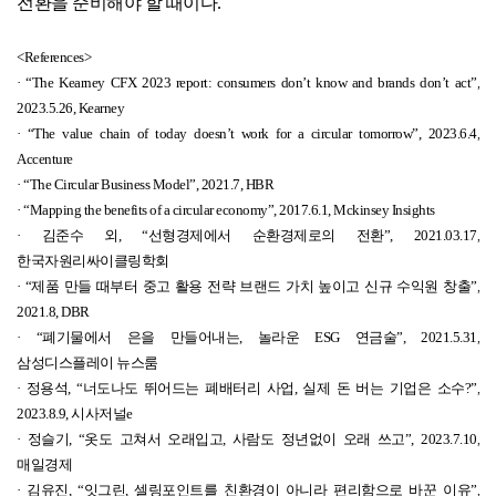
전환을 준비해야 할 때이다
.
<References>
·
“The Kearney CFX 2023 report: consumers don’t know and brands don’t act”,
2023.5.26, Kearney
·
“The value chain of today doesn’t work for a circular tomorrow”, 2023.6.4,
Accenture
·
“The Circular Business Model”, 2021.7, HBR
·
“Mapping the benefits of a circular economy”, 2017.6.1, Mckinsey Insights
· 김준수 외
, “
선형경제에서 순환경제로의 전환
”, 2021.03.17,
한국자원리싸이클링학회
·
“
제품 만들 때부터 중고 활용 전략 브랜드 가치 높이고 신규 수익원 창출
”,
2021.8, DBR
·
“
폐기물에서 은을 만들어내는
,
놀라운
ESG
연금술
”, 2021.5.31,
삼성디스플레이 뉴스룸
· 정용석
, “
너도나도 뛰어드는 폐배터리 사업
,
실제 돈 버는 기업은 소수
?”,
2023.8.9,
시사저널
e
· 정슬기
, “
옷도 고쳐서 오래입고
,
사람도 정년없이 오래 쓰고
”, 2023.7.10,
매일경제
· 김유진
, “
잇그린
,
셀링포인트를 친환경이 아니라 편리함으로 바꾼 이유
”,