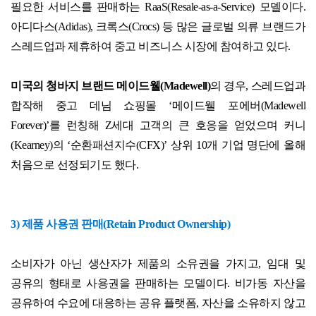
필요한 서비스를 판매하는
RaaS(Resale-as-a-Service)
모델이다
.
아디다스
(Adidas),
크록스
(Crocs)
등 많은 글로벌 의류 브랜드가
스레드업과 제휴하여 중고 비즈니스 시장에 참여하고 있다
.
미국의 청바지 브랜드 메이드웰
(Madewell)
의 경우
,
스레드업과
합작해 중고 데님 쇼핑몰
‘
메이드웰 포에버
(Madewell
Forever)’
를 런칭해
Z
세대 고객의 큰 호응을 얻었으며 커니
(Kearney)
의
‘
순환패션지수
(CFX)’
상위
10
개 기업 명단에 올해
처음으로 선정되기도 했다
.
3)
제품 사용권 판매
(Retain Product Ownership)
소비자가 아닌 생산자가 제품의 소유권을 가지고
,
임대 및
공유의 형태로 사용권을 판매하는 모델이다
.
비가동 자산을
공유하여 수요에 대응하는 공유 플랫폼
,
자산을 소유하지 않고