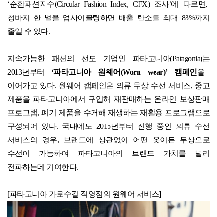
‘
순환패션지수
(Circular Fashion Index, CFX)
조사
’
에 따르면
,
청바지 한 벌을 업사이클링하면 배출 탄소를 최대
83%
까지
줄일 수 있다.
지속가능한 패션의 선도 기업인 파타고니아
(Patagonia)
는
2013
년부터
‘
파타고니아 원웨어
(Worn wear)’
캠페인
을
이어가고 있다
.
원웨어 캠페인은 의류 무상 수선 서비스
,
중고
제품을 파타고니아에서 구입해 재판매하는 온라인 보상판매
프로그램
,
폐기 제품을 수거해 재생하는 재활용 프로그램으로
구성되어 있다
.
국내에도
2015
년부터 진행 중인 의류 수선
서비스의 경우
,
브랜드에 상관없이 어떤 옷이든 무상으로
수선이 가능하여 파타고니아의 브랜드 가치를 널리
전파하는데 기여한다
.
[
파타고니아 가로수길 직영점의 원웨어 서비스
]