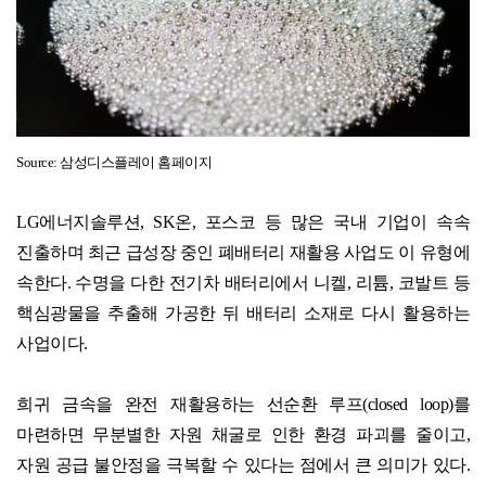
Source:
삼성디스플레이 홈페이지
LG
에너지솔루션
, SK
온
,
포스코 등 많은 국내 기업이 속속
진출하며 최근 급성장 중인 폐배터리 재활용 사업도 이 유형에
속한다
.
수명을 다한 전기차 배터리에서 니켈
,
리튬
,
코발트 등
핵심광물을 추출해 가공한 뒤 배터리 소재로 다시 활용하는
사업이다
.
희귀 금속을 완전 재활용하는 선순환 루프
(closed loop)
를
마련하면 무분별한 자원 채굴로 인한 환경 파괴를 줄이고
,
자원 공급 불안정을 극복할 수 있다는 점에서 큰 의미가 있다
.