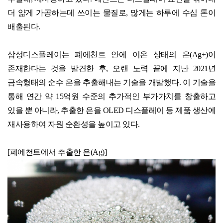
더 얇게 가공하는데 쓰이는 물질로
,
많게는 하루에 수십 톤이
배출된다
.
삼성디스플레이는 폐에천트 안에 이온 상태의 은
(Ag+)
이
존재한다는 것을 발견한 후
,
오랜 노력 끝에 지난
2021
년
금속형태의 순수 은을 추출해내는 기술을 개발했다
.
이 기술을
통해 연간 약
15
억원 수준의 추가적인 부가가치를 창출하고
있을 뿐 아니라
,
추출한 은을
OLED
디스플레이 등 제품 생산에
재사용하여 자원 순환성을 높이고 있다
.
[
폐에천트에서 추출한 은
(Ag)]