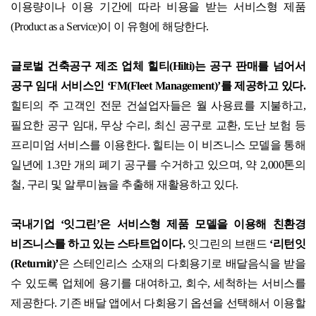
이용량이나 이용 기간에 따라 비용을 받는 서비스형 제품
(Product as a Service)
이 이 유형에 해당한다
.
글로벌 건축공구 제조 업체 힐티
(Hilti)
는 공구 판매를 넘어서
공구 임대 서비스인
‘FM(Fleet Management)’
를 제공하고 있다
.
힐티의 주 고객인 전문 건설업자들은 월 사용료를 지불하고
,
필요한 공구 임대
,
무상 수리
,
최신 공구로 교환
,
도난 보험 등
프리미엄 서비스를 이용한다
.
힐티는 이 비즈니스 모델을 통해
일년에
1.3
만 개의 폐기 공구를 수거하고 있으며
,
약
2,000
톤의
철
,
구리 및 알루미늄을 추출해 재활용하고 있다
.
국내기업
‘
잇그린
’
은 서비스형 제품 모델을 이용해 친환경
비즈니스를 하고 있는 스타트업이다
.
잇그린의 브랜드
‘
리턴잇
(Returnit)’
은 스테인리스 소재의 다회용기로 배달음식을 받을
수 있도록 업체에 용기를 대여하고
,
회수
,
세척하는 서비스를
제공한다
.
기존 배달 앱에서 다회용기 옵션을 선택해서 이용할