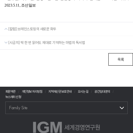
2023.5.11,
조선일보
[칼럼] 브레인스토밍의 새로운 화두
[시금치] 딱 한 번 읽어도 제대로 기억하는 마법의 독서법
목록
회원약관
개인정보 처리방침
지적재산권 보호안내
오시는 길
공간임대 문의
뉴스레터 신청
Family Site