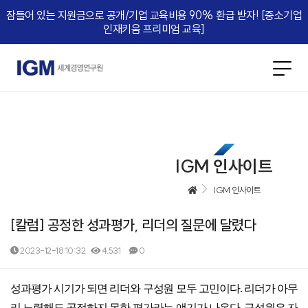
잠들어 있는 지원금으로 공개/기업 교육비용 90% 환급 받자! [중소기업
인재키움 프리미엄 교육]​
IGM 인사이트
IGM 인사이트
[칼럼] 공정한 성과평가, 리더의 질문에 달렸다
2023-12-18 10:32
4,531
0
본문
성과평가 시기가 되면 리더와 구성원 모두 고민이다. 리더가 아무
리 노력해도 공정하지 못한 평가라는 얘기가 나온다. 구성원은 자