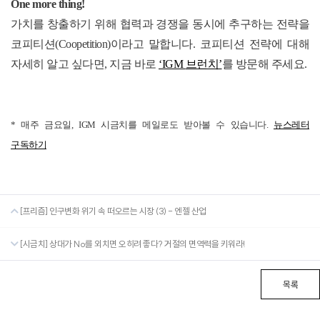
One more thing!
가치를 창출하기 위해 협력과 경쟁을 동시에 추구하는 전략을
코피티션
(Coopetition)
이라고 말합니다
.
코피티션 전략에 대해
자세히 알고 싶다면
,
지금 바로
‘IGM
브런치
’
를 방문해 주세요
.
* 매주 금요일, IGM 시금치를 메일로도 받아볼 수 있습니다.
뉴스레터
구독하기
[프리즘] 인구변화 위기 속 떠오르는 시장 (3) - 엔젤 산업
[시금치] 상대가 No를 외치면 오히려 좋다? 거절의 면역력을 키워라!
목록