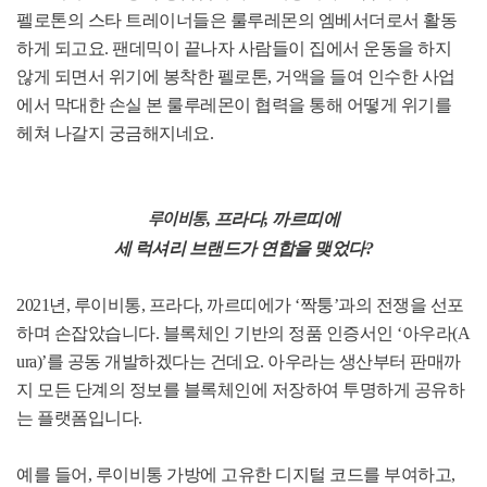
펠로톤의 스타 트레이너들은 룰루레몬의 엠베서더로서 활동
하게 되고요
.
팬데믹이 끝나자 사람들이 집에서 운동을 하지
않게 되면서 위기에 봉착한 펠로톤
,
거액을 들여 인수한 사업
에서 막대한 손실 본 룰루레몬이 협력을 통해 어떻게 위기를
헤쳐 나갈지 궁금해지네요
.
루이비통
,
프라다
,
까르띠에
세 럭셔리 브랜드가 연합을 맺었다
?
2021
년
,
루이비통
,
프라다
,
까르띠에가
‘
짝퉁
’
과의 전쟁을 선포
하며 손잡았습니다
.
블록체인 기반의 정품 인증서인
‘
아우라
(A
ura)’
를 공동 개발하겠다는 건데요
.
아우라는 생산부터 판매까
지 모든 단계의 정보를 블록체인에 저장하여 투명하게 공유하
는 플랫폼입니다
.
예를 들어
,
루이비통 가방에 고유한 디지털 코드를 부여하고
,