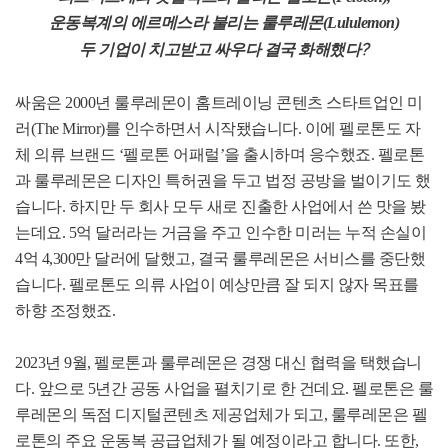
운동복계의 에르메스라 불리는 룰루레몬
(Lululemon)
?
두 기업이 치고받고 싸우다 결국 화해했다
싸움은
2000
년 룰루레몬이 홈트레이닝 콘텐츠 스타트업인 미
러
(The Mirror)
를 인수하면서 시작됐습니다
.
이에 펠로톤도 자
체 의류 브랜드
‘
펠로톤 어패럴
’
을 출시하며 응수했죠
.
펠로톤
과 룰루레몬은 디자인 특허권을 두고 법정 공방을 벌이기도 했
습니다
.
하지만 두 회사 모두 새로 진출한 사업에서 쓴 맛을 봤
는데요
. 5
억 달러라는 거금을 주고 인수한 미러는 누적 손실이
4
억
4,300
만 달러에 달했고
,
결국 룰루레몬은 서비스를 중단했
습니다
.
펠로톤도 의류 사업이 예상만큼 잘 되지 않자 목표를
하향 조정했죠
.
2023
년
9
월
,
펠로톤과 룰루레몬은 경쟁 대신 협력을 택했습니
다
.
앞으로
5
년간 공동 사업을 펼치기로 한 건데요
.
펠로톤은 룰
루레몬의 독점 디지털콘텐츠 제공업체가 되고
,
룰루레몬은 펠
로톤의 주요 운동복 공급업체가 될 예정이라고 합니다
.
또한
,