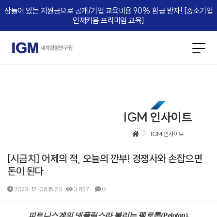
잠들어 있는 지원금으로 공개/기업 교육비용 90% 환급 받자! [중소기업
인재키움 프리미엄 교육]​
IGM 인사이트
IGM 인사이트
[시금치] 어제의 적, 오늘의 깐부! 경쟁사와 손잡으면
돈이 된다
2023-12-08 15:20
3,837
0
본문
피트니스계의 넷플릭스라 불리는 펠로톤
(Peloton),