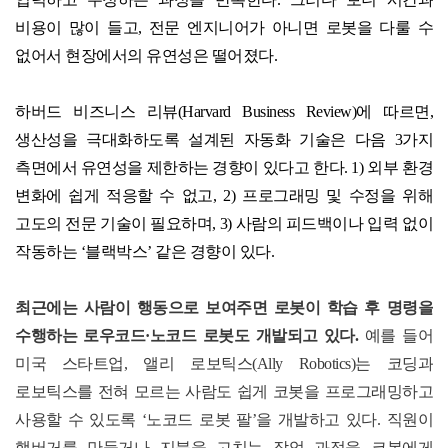
비용이 많이 들고
,
전문 엔지니어가 아니면 로봇을 다룰 수
없어서 현장에서의 유연성은 떨어졌다
.
하버드 비즈니스 리뷰
(Harvard Business Review)
에 따르면
,
생산성을 극대화하도록 설계된 자동화 기술은 다음
3
가지
측면에서 유연성을 제한하는 경향이 있다고 한다
. 1)
외부 환경
변화에 쉽게 적응할 수 없고
, 2)
프로그래밍 및 수정을 위해
고도의 전문 기술이 필요하며
, 3)
사람의 피드백이나 입력 없이
작동하는
‘
블랙박스
’
같은 경향이 있다
.
최근에는 사람이 행동으로 보여주면 로봇이 학습 후 명령을
수행하는 로우코드
·
노코드 로봇도 개발되고 있다
.
예를 들어
미국 스타트업
,
앨리 로보틱스
(Ally Robotics)
는 코딩과
로보틱스를 전혀 모르는 사람도 쉽게 코봇을 프로그래밍하고
사용할 수 있도록
‘
노코드 로봇 팔
’
을 개발하고 있다
.
직원이
햄버거를 만들거나 지붕을 고치는 작업 과정을 코봇에게