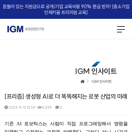
잠들어 있는 지원금으로 공개/기업 교육비용 90% 환급 받자! [중소기업
인재키움 프리미엄 교육]​
IGM 인사이트
IGM 인사이트
[프리즘] 생성형 AI로 더 똑똑해지는 로봇 산업의 미래
2023-11-15 13:59
5,049
0
본문
기존
AI
로보틱스는 사람이 직접 프로그래밍해서 명령을
입력하고 수정하는 과정을 반복한다
.
그러다 보니 시간과