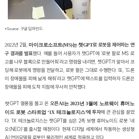
*Source:
구글 딥마인드
년
2
월
,
로 로봇을 제어하는 연
2022
마이크로소프트
(MS)
는 챗
GPT
구 결과를 발표
했다
.
예를 들어 사용자가 챗
GPT
에
‘
로봇 팔로
MS
로
고를 나무 블록으로 만들어줘
’
라고 명령을 내리면
,
챗
GPT
가 알아서 코
딩해 로봇에게 명령을 전달하고
,
로봇 팔은 그대로 수행한다
.
또
, ‘
드론
이 장애물을 피해 날게 해줘
’
라고 챗
GPT
에 텍스트를 입력하자 드론은
장애물을 피해 도착 지점에 무사히 안착했다
.
GPT
열풍을 몰고 온
오픈
챗
AI
는
2023
년
3
월에 노르웨이 휴머노
에 투자
해 큰 관심을 끌었
이드 로봇 스타트업
‘1X
테크놀로지스
’
다
. 1X
테크놀로지스는 챗
GPT
를 심은
2
족 보행 휴머노이드 로봇
‘
네
오
(NEO)’
를 출시할 예정이다
.
현재 디지털 세계에서 작동하는 생성형
AI
언어모델을 로봇인 물리적인 세계로 적용하고 있다
.