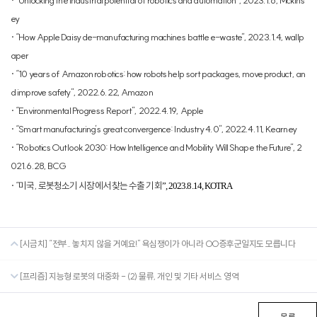
·
“Unlocking the industrial potential of robotics and automation”, 2023.1.6, Mckins
ey
·
“How Apple Daisy de-manufacturing machines battle e-waste”, 2023.1.4, wallp
aper
·
“10 years of Amazon robotics: how robots help sort packages, move product, an
d improve safety”, 2022.6.22, Amazon
·
“Environmental Progress Report”, 2022.4.19, Apple
·
“Smart manufacturing’s great convergence: Industry 4.0”, 2022.4.11, Kearney
·
“Robotics Outlook 2030: How Intelligence and Mobility Will Shape the Future”, 2
021.6.28, BCG
·
“
미국
,
로봇청소기 시장에서 찾는 수출 기회
”, 2023.8.14, KOTRA
[시금치] “전부.. 놓치지 않을 거예요!” 욕심쟁이가 아니라 OO증후군일지도 모릅니다
[프리즘] 지능형 로봇의 대중화 - (2) 물류, 개인 및 기타 서비스 영역