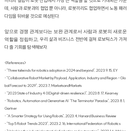
끼리의 결합이 로봇 산업에서 가장 큰 역할을 할 것으로 기대되는 가운
데
,
사람과 로봇과의 협업 뿐 아니라
,
로봇끼리도 협업하면서 노동 패러
다임을 뒤바꿀 것으로 예상된다
.
앞으로 경쟁 관계보다는 보완 관계로서 사람과 로봇의 새로운
,
우리 삶과 비즈니스 전반에 걸쳐 로보틱스가 가져
역할을 정립하고
다 줄 기회를 탐색해보자
.
<References>
·
“Three tailwinds for robotics adoption in 2024 and beyond”, 2023.9.15, EY
·
"Collaborative Robot Market by Payload, Application, Industry and Region - Glo
bal Forecast to 2029", 2023.7, MarketsandMarkets
·
“2023 State of Industry 4.0(Digital-driven resilience)”, 2023.8.17, Kearney
·
“Robotics, Automation and Generative AI: ‘The Terminator’ Paradox”, 2023.8.1,
Gartner
·
“A Smarter Strategy for Using Robots”, 2023.4, Harvard Business Review
·
“Top 5 Robot Trends 2023”, 2023.2.16, International Federation of Robotics