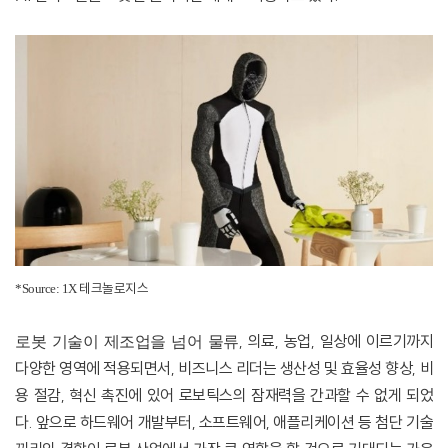
테크놀로지스
*Source: 1X
,
의료
,
농업
,
일상에 이르기까지
로봇 기술이 제조업을 넘어 물류
다양한 영역에 적용되면서
,
비즈니스 리더는 생산성 및 효율성 향상
,
비
용 절감
,
혁신 촉진에 있어 로보틱스의 잠재력을 간과할 수 없게 되었
다
.
앞으로 하드웨어 개발부터
,
소프트웨어
,
애플리케이션 등 첨단 기술