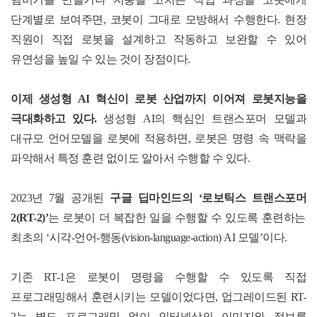
단계별로 보여주면
,
코봇이 그대로 모방해서 수행한다
.
현장
직원이 직접 로봇을 설계하고 작동하고 보완할 수 있어
유연성을 높일 수 있는 것이 장점이다
.
이제 생성형
AI
혁신이 로봇 산업까지 이어져 로봇지능을
극대화하고 있다
.
생성형
AI
의 핵심인
트랜스포머 모델
과
대규모 언어모델
을 로봇에 적용하면
,
로봇은 명령 속 맥락을
파악해서 특정 훈련 없이도 알아서 수행할 수 있다
.
2023
년
7
월 공개된
구글 딥마인드의
‘
로보틱스 트랜스포머
2(RT-2)’
는 로봇이 더 복잡한 일을 수행할 수 있도록 훈련하는
최초의
‘
시각
-
언어
-
행동
(vision-language-action) AI
모델
’
이다
.
기존
RT-1
은 로봇이 명령을 수행할 수 있도록 직접
프로그래밍해서 훈련시키는 모델이었다면
,
업그레이드된
RT-
2
는 별도 프로그래밍 없이 인터넷상의 이미지와 정보를