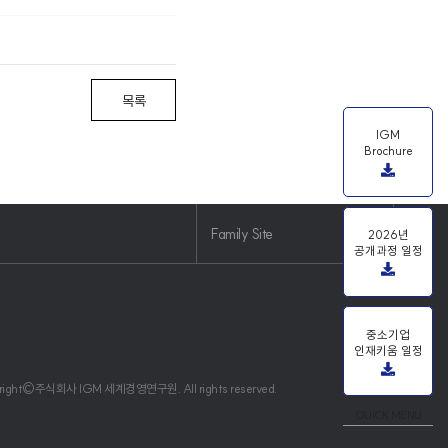
목록
IGM
Brochure
Family Site
2026년
공개과정 일정
중소기업
인재키움 일정
right©주식회사 IGM 세계경영연구원. All rights reserved.
QUICK MENU