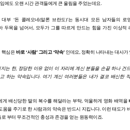
임에도 오랜 시간 관객들에게 큰 울림을 주었는데요
.
업무방식 대전환 M365코파일럿 실
Power BI 실전 대시보드 구축 과정
 대부
‘
돈 콜레오네
(
말론 브란도
)’
는 동시대 모든 남자들의 로
AI 업무혁명 특강 시리즈
아 두목을 넘어서
,
모두가 그를 따르게 만드는 힘을 가진 이상적
Google Looker 실전 대시보드 구축
의 핵심은
바로
‘
사람
’
그리고
‘
약속
’
인데요
,
정확히 나타내는 대사가
임지는 한
,
정당한 이유 없이 이 자리에 계신 분들을 손끝 하나 건
걸고 하는 약속입니다
.
여기 계신 여러분들은 내가 결코 배신한 
에게 배신당한 딸의 복수를 해달라는 부탁
,
억울하게 영화 배역을
도움을 주기로 한 사람과의 약속은 반드시 지킵니다
.
이런 태도가 
들로 부터 무조건적인 충성과 존경을 얻는 원동력이죠
.