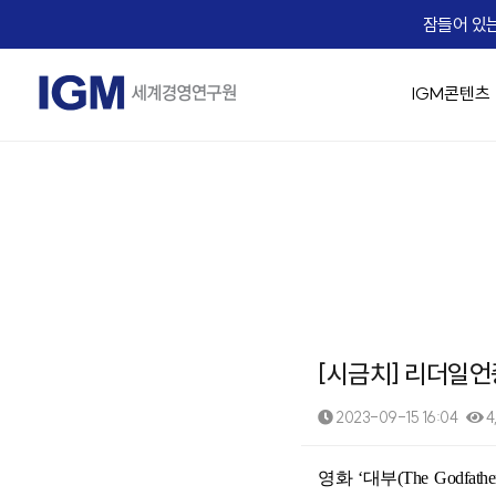
잠들어 있는
IGM콘텐츠
IGM 소개
IGM 강의 맛보기
경영 최고위 / 임원과정
교육생 Real Voice
기업맞춤형 교육 솔루션
Micro Learning(IGM Bizcuit)
실시간 Live 교육
IGM Career
IGM 인사
승진자 교
AX 기업맞
역사
Bizcuit 소개
IGM 트렌드 조찬
기업 맞춤교육 성공사례
IGM EDU X
가치관 경영
[리더십/일반] 의사결
People
임원 승진자 
직무별 AX
에듀
교수진
협상최고위 과정(NCP)
리더십
전략/비즈니스 모델
[리더십/일반] Adaptiv
Life
팀장 승진자
직급별 AX
B2
IGM 사람이야기
핵심인재 육성
HR/조직문화
[리더십/일반] Motivat
Recruiting
업무 프로
자회사
IGM 버츄얼 캠퍼스
유니콘 양성 Scale-up CEO Club
협상
에듀솔빙
[리더십/스킬] 칭찬 
문서기획 
오시는 길
IGM Virtual Campus 등록
[리더십/스킬] 건강한
Copilot
News
[시금치] 리더일언
[리더십/스킬] Chang
데이터 분석
IGM x Udemy
Coaching Solution
☞ 대한민국
직무역량 교육과정
MBA교육
[리더십/멘탈] 당신의 긍
영상 / 콘
2023-09-15 16:04
4
KEARNEY Insight Forum 65th
그룹 코칭(Hybrid Coaching)
성과평가의 기술
핵심인재 MB
[리더십/멘탈] Bounce
1:1 코칭
족집게 면접관 과정
[조직문화] 두려움 없
본문
영화
‘
대부
(The Godfather
세일즈 과정(B2B세일즈 & 커뮤니케이션)