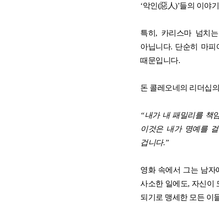
‘
악인
(
惡人
)’
들의 이야기
재무역량 과정 (숫자로 말하는 리더)
양손잡이 비즈니스 전략
특히
,
카리스마 넘치는
아닙니다
.
단순히 마피
때문입니다
.
☞ 공개교육 기업맞춤화 프로그램
돈 콜레오네의 리더십
“
내가 내 패밀리를 책
이것은 내가 명예를 
겁니다
.”
영화 속에서 그는 남자
사소한 일에도
,
자신이 
되기로 맹세한 모든 이