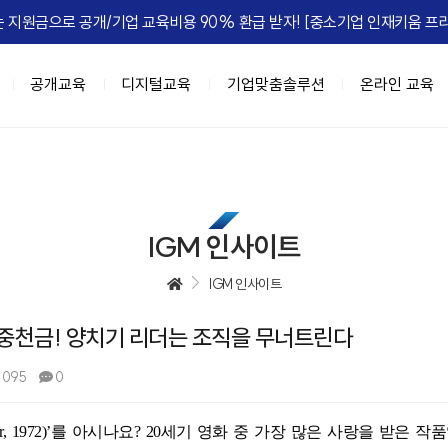
 지원금으로 공개/기업 교육비용 90% 환급 받자! [중소기업 인재키움 프리
공개교육
디지털교육
기업맞춤솔루션
온라인 교육
이트
육과정
춤
IGM FLEX
IGM Place
HRD Seminar
계층별 교육과정
DX 기업맞춤
정, 실패를 줄여라
과정 (8NEEDs Plus)
 기업맞춤
마케팅
[조직문화] 갈등, 거침없이 즐겨라!
리더십 진단 및 디브리핑
강의장 소개
고위임원 과정(7Wings for executiv
DX 사업기획
[성과관리] 
e Leadership
 과정 (STORM)
 기업맞춤
B세일즈, 비즈니스하라
[조직문화] 협업모드 : ON
진단 기반의 역량 향상 교육
공간임대 문의
차장/부장 과정 (CURV:E)
BI 데이터 기반 의사결정
IGM 인사이트
ing MZ
세스 자동화
[성과관리] 무엇이 성과를 이끄는가
팀장급 리더 과정(파워싱크)
Azure 기반 클라우드 전문 인재 육성
엣지있게 하는 법
자동화
[성과관리] Feed 'NOW'
과장/핵심인재 과정 (하이퍼포머 김과
협업,생산성 향상(Google Workspac
IGM 인사이트
 조직정치의 예술
 오피스 자동화
[성과관리] 성과평가피드백
신입사원~근속3년차 과정 (슈퍼주니
중천금! 양치기 리더는 조직을 무너트린다
e Management
 자동화
[문제해결] Critical Thinking
 초우량 기업의 선택, IGM
과정
디지털 교육과정
정 H.E.R.O
텐츠 제작
[전략] Risk Intelligence
,095
0
A 과정 (9-Week MBA)
[인기] C-Level을 위한 생성형AI 과
-back Leadership
[전략] 전략 실행 리더십
[인기] 클로드 에이전트 기반 업무혁
는 조직
[ISSUE] ESG Transformation
, 1972)’
를 아시나요
? 20
세기 영화 중 가장 많은 사랑을 받은 작
[신규] 팀장을 위한 생성형 AI 활용 