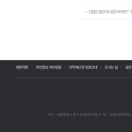
[칼럼] 협상에 성공하려면? 
회원약관
개인정보 처리방침
지적재산권 보호안내
오시는 길
공간
주소 : 서울특별시 중구 장충단로 8길 11-16
사업자등록번호 : 