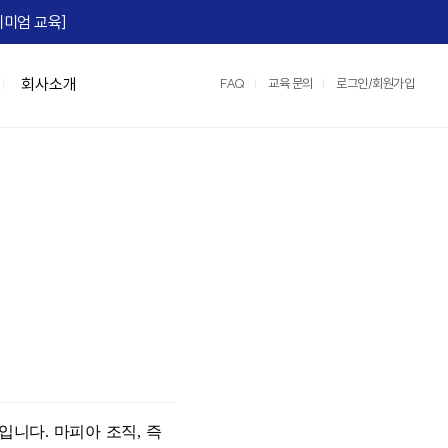
미엄 교육]​
회사소개
FAQ
교육 문의
로그인/회원가입
맞춤형 특강/워크숍
연수원 서비스
IGM Books
협상스쿨
정부지원교육
IGM 영상제작
e)
Team Tool, OKR
맞춤형 특강
2026 지식멤버십
협상최고위 과정(NCP)
중소기업 인재키움 훈련 지원 과정
레퍼런스
팀:노베이션(Team:novation)
협상의 10계명 과정
매치업 클라우드 설계 전문가
교육영상제작 서비스
세일즈 협상
클라우드 네이티브 전문가 도약캠프
운영/인프라 서비스
장)
e, M365)
산업맞춤형 혁신바우처 교육
스튜디오 서비스
어)
☞ IGM 공개교육 한눈에 보기
정
명 과정
품입니다
.
마피아 조직
,
즉
과정