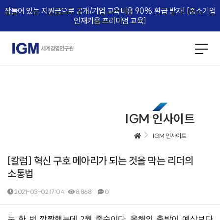
잠들어 있는 지원금으로 공개/기업 교육비용 90% 환급 받자! [중소기업
인재키움 프리미엄 교육]​
IGM 인사이트
IGM 인사이트
[칼럼] 혁신 구호 메아리가 되는 것을 막는 리더의
소통법
2021-03-02 17:04
8,868
0
본문
눈 한 번 깜짝했는데 2월 중순이다. 올해의 출발이 예상보다