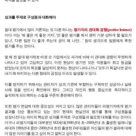
성과를 주제로 구성원과 대화해야
절대 평가에서 많이 거론되는 또 다른 하나는 
평가자의 관대화 경향(positive lenience)
이다. 이는 '뭐 좋은 게 좋은 거지', '안 좋은 평가를 줘서 괜히 기분 상하게 할 필요가 
있나', '다른 팀은 다 좋게 주는데 굳이 왜 나만…' 등의 생각으로 팀원에게 후한 
평가를 주는 것이다.
몇 해 전 절대 평가제로 바뀐 모 기업에서도 과거에 비해 이 관대화 경향이 뚜렷하게 
나타나고 있어 고심하고 있다. 이런 현상이 생기면 모든 직원들이 최고 등급을 
받았는데 조직의 목표를 달성하지 못하는 현상이 나타나거나 '모두가 똑같다면 굳이 
내가 왜 하지'라는 다른 형태의 공정성 이슈도 발생할 수 있다.
이를 방지하기 위해서는 관리자가 성과 기준에 부합하는 구체적인 성공이나 실패 
사례 등을 반드시 확인해야 한다. 그리고 개인의 행동 중심으로 즉각적이고 
솔직하게 피드백하는 스킬을 꾸준히 훈련해야 한다.
또한 평가 면담에 대한 중요성도 커지고 있다. 많은 관리자들이 피평가자에게 평가 
결과를 단순 통보하고 있는 것이 현재의 현실인데 평가를 통해 구성원들을 
성장시킨다는 의미의 핵심은 성과를 주제로 구성원들과 필요한 대화를 하는 것이다. 
더구나 피평가자들의 대부분인 MZ세대(1980년대 초~2000년대 초 출생한 밀레니얼 
세대와 1990년대 중반~2000년대 초반 출생한 Z세대)들은 자신들의 평가 결과에 대해 
더 많은 이야기를 듣고 싶어 하고 말하고 싶어 한다.