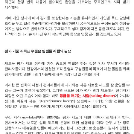
최근의 환경 변화 대응에 필수적인 협업을 가로막는 주요인으로 지적 받기 
시작했다.
이에 개인 성과에 따라 평가를 보상한다는 기본을 유지하면서 개인별 목표 달성에 
초점을 두고 달성 수준에 따라 평가를 보상하면서 궁극적으로는 구성원들의 성장을 
이끄는 방식으로 변화하고 있다. 구체적으로 상대 평가에 따른 등급 제도의 폐지, 연 
1~2회의 성과 리뷰가 아닌 수시 피드백 강화 등으로 연중 관리를 강조하고 있다.
평가 기준과 목표 수준은 팀원들과 합의 필요
새로운 평가 제도 정착에 가장 중요한 역할은 하는 것은 인사 부서가 아니라 
관리자들이다. 현장에서의 민첩한 조직 운영과 구성원들의 목표에 대한 몰입을 위해 
평가에 대한 권한이 관리자들에게 대폭 이양되고 있기 때문이다.
이러한 큰 변화의 시점에 관리자들에게 과거와는 다른 새로운 제도를 잘 운영할 수 
있는 교육과 훈련이 필요하다. 그러면 새로운 성과 평가 관리 제도에서 관리자의 
역할은 어떤 모습이어야 할까. 바로 
등급을 매기는 사람(ranking director)
이 아니라 
성과를 이끌어 내는 리더(performance leader)의 모습이다. 이러한 역할 전환을 잘 
이뤄내기 위해서는 관리자에게 세 가지 차원에서의 교육이 필요하다.
우선 지식(knowledge)이다. 변화하는 평가 제도에 대한 이해가 전제돼야 한다. 
인사부에서는 새로운 성과 제도와 운영에 대한 설명회를 대략 한두 시간 정도 
진행하거나 매뉴얼을 만들어 배포하기도 한다. 그것만으로 충분할까. 필자가 경험한 
바로는 절대 그렇지 않다. 새로운 제도로의 변경에 대한 이유(why), 구체적인 변화 