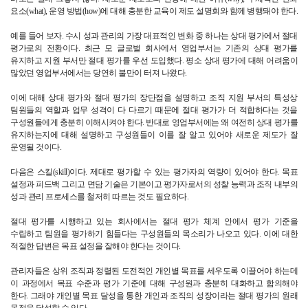
요소(what), 운영 방법(how)에 대해 충분한 교육이 제도 설명회와 함께 병행돼야 한다.
예를 들어 보자. 수시 성과 관리의 가장 대표적인 변화 중 하나는 상대 평가에서 절대 
평가로의 전환이다. 최근 모 글로벌 회사에서 영업부서는 기존의 상대 평가를 
유지하고 지원 부서만 절대 평가를 우선 도입했다. 평소 상대 평가에 대해 어려움이 
많았던 영업부서에서는 당연히 불만이 터져 나왔다.
이에 대해 상대 평가와 절대 평가의 장단점을 설명하고 조직 지원 부서의 특성상 
팀원들의 역할과 업무 성격이 다 다르기 때문에 절대 평가가 더 적합하다는 것을 
구성원들에게 충분히 이해시켜야 한다. 반대로 영업부서에는 왜 여전히 상대 평가를 
유지하는지에 대해 설명하고 구성원들이 이를 잘 알고 있어야 새로운 제도가 잘 
운영될 것이다.
다음은 스킬(skill)이다. 제대로 평가할 수 있는 평가자의 역량이 있어야 한다. 목표 
설정과 피드백 그리고 면담 기술은 기본이고 평가자로서의 성찰 능력과 조직 내부의 
성과 관리 프로세스를 철저히 따르는 것도 필요하다.
절대 평가를 시행하고 있는 회사에서는 절대 평가 체계 안에서 평가 기준을 
수립하고 팀원을 평가하기 힘들다는 구성원들의 목소리가 나오고 있다. 이에 대한 
적절한 답변은 목표 설정을 잘해야 한다는 것이다.
관리자들은 상위 조직과 정렬된 도전적인 개인별 목표를 세우도록 이끌어야 하는데 
이 과정에서 목표 수준과 평가 기준에 대해 구성원과 충분히 대화하고 합의해야 
한다. 그래야 개인별 목표 달성을 통한 개인과 조직의 성장이라는 절대 평가의 원래 
목적을 달성할 수 있다.