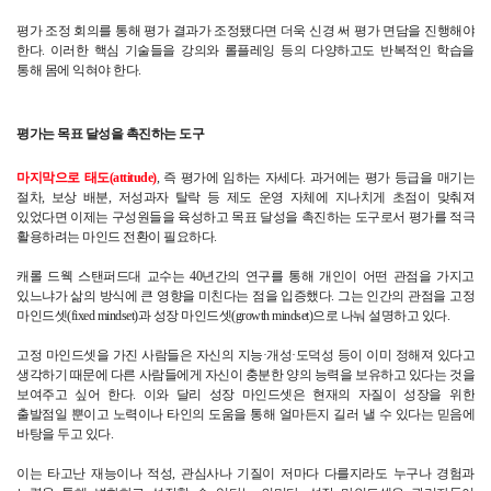
평가 조정 회의를 통해 평가 결과가 조정됐다면 더욱 신경 써 평가 면담을 진행해야 
한다. 이러한 핵심 기술들을 강의와 롤플레잉 등의 다양하고도 반복적인 학습을 
통해 몸에 익혀야 한다.
평가는 목표 달성을 촉진하는 도구
마지막으로 태도(attitude)
, 즉 평가에 임하는 자세다. 과거에는 평가 등급을 매기는 
절차, 보상 배분, 저성과자 탈락 등 제도 운영 자체에 지나치게 초점이 맞춰져 
있었다면 이제는 구성원들을 육성하고 목표 달성을 촉진하는 도구로서 평가를 적극 
활용하려는 마인드 전환이 필요하다.
캐롤 드웩 스탠퍼드대 교수는 40년간의 연구를 통해 개인이 어떤 관점을 가지고 
있느냐가 삶의 방식에 큰 영향을 미친다는 점을 입증했다. 그는 인간의 관점을 고정 
마인드셋(fixed mindset)과 성장 마인드셋(growth mindset)으로 나눠 설명하고 있다.
고정 마인드셋을 가진 사람들은 자신의 지능·개성·도덕성 등이 이미 정해져 있다고 
생각하기 때문에 다른 사람들에게 자신이 충분한 양의 능력을 보유하고 있다는 것을 
보여주고 싶어 한다. 이와 달리 성장 마인드셋은 현재의 자질이 성장을 위한 
출발점일 뿐이고 노력이나 타인의 도움을 통해 얼마든지 길러 낼 수 있다는 믿음에 
바탕을 두고 있다.
이는 타고난 재능이나 적성, 관심사나 기질이 저마다 다를지라도 누구나 경험과 