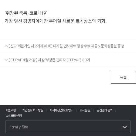
‘위장된 축복, 코로나19’
가장 앞선 경영자에게만 주어질 새로운 르네상스의 기회!
[ 신규 회원가입 시 2가지 혜택 ] 디지털 인사이트 영상 무료 제공& 문화상품권 증정
[ CURVE 4월 개강 ] 차장/부장급 관리자 (CURV:E) 30기
목록
회원약관
개인정보 처리방침
지적재산권 보호안내
오시는 길
공간임대 문의
뉴스레터 신청
Family Site