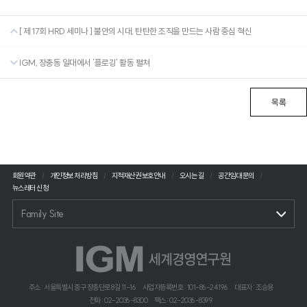
[ 제 17회 HRD 세미나 ] 불안의 시대, 탄탄한 조직을 만드는 사람 중심 혁신
IGM, 장충동 일대에서 '플로깅' 활동 펼쳐
목록
회원약관
개인정보 처리방침
지적재산권 보호안내
오시는 길
공간임대 문의
뉴스레터 신청
Family Site
주소 : 서울특별시 중구 장충단로 8길 11-16
사업자등록번호 : 101-86-24196
대표자 : 조승용
전화 : 02-2036-8300
팩스 : 02-2036-8399