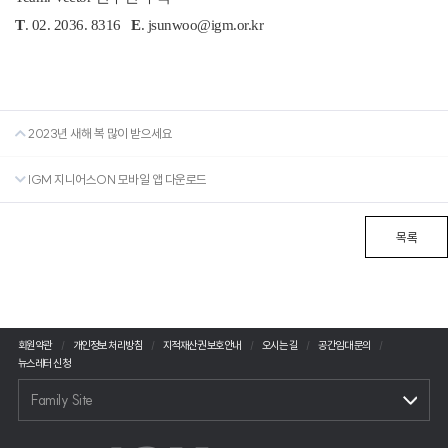
T
. 02. 2036. 8316
E
. jsunwoo@igm.or.kr
2023년 새해 복 많이 받으세요
IGM 지니어스ON 모바일 앱 다운로드
목록
회원약관
개인정보 처리방침
지적재산권 보호안내
오시는 길
공간임대 문의
뉴스레터 신청
Family Site