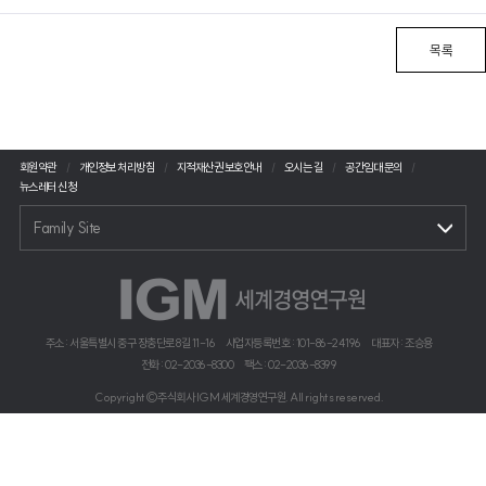
목록
회원약관
개인정보 처리방침
지적재산권 보호안내
오시는 길
공간임대 문의
뉴스레터 신청
Family Site
주소 : 서울특별시 중구 장충단로 8길 11-16
사업자등록번호 : 101-86-24196
대표자 : 조승용
전화 : 02-2036-8300
팩스 : 02-2036-8399
Copyright©주식회사 IGM 세계경영연구원. All rights reserved.