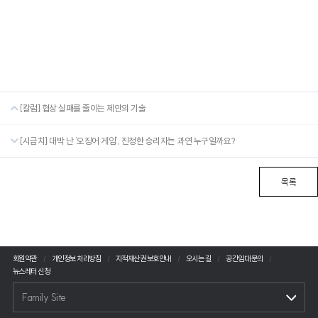
[칼럼] 협상 실패를 줄이는 제안의 기술
[시금치] 대박 난 ‘오징어 게임’, 진정한 승리자는 과연 누구일까요?
목록
회원약관
개인정보 처리방침
지적재산권 보호안내
오시는 길
공간임대 문의
뉴스레터 신청
Family Site