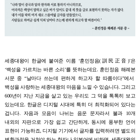
세종대왕이 한글에 붙여준 이름
‘
훈민정음
(
訓民正音
)’
은
‘
백성을 가르치는 바른 소리
’
를 뜻하는데요
.
훈민정음
해례본
서문
중
“
날마다 쓰는데 편하게 하고자 할 따름이다
”
에서
백성을 사랑하는 세종대왕의 마음을 느낄 수 있습니다
.
그리고
600
년이 지난 지금을 살고 있는 우리도 그 덕을 톡톡히 보고
있는데요
.
한글은 디지털 시대에 특히 더 최적화되어 있다는
겁니다
.
자음과 모음이 나뉘는 음운 문자라서 불과
10
개
내외의 자판으로 가장 쉽고 간단하게
,
동시에 풍부한 언어
표현이 가능하죠
,
디지털 기기에서 글자를 입력하려면 별도의
변환과정을 거쳐야 하는 한자나 일본어에 비하면
,
세종대왕의