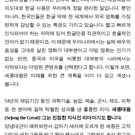
의도대로 한글 사용은 우리에게 정말 편리한 일입니다
.
뿐만
아니라
,
한국인들은 한글 덕에 전 세계에서 외국 영화를 가장
편하게 감상할 수 있는 특권도 가지고 있습니다
.
짧고 빠르게
인식되어야 하는 자막에 있어 한글만큼 직관적이고 효율적인
언어가 없기 때문이죠
.
이 때문에 우리나라에서는 실제 배우의
음성을 그대로 살린 영화가 대부분이고 더빙 영화는 인기가
없는 반면
,
중국과 미국을 비롯한 대부분의 나라에서는
자막보다는 더빙된 콘텐츠를 선택한다고 합니다
.
이렇게 보면
,
세종대왕은 미래를 위한 큰 계획을 이미 다 갖고 계셨나
봅니다
.
54
년의 재임기간 동안 과학기술
,
농업
,
예술
,
군사
,
제도
,
의학
등 전 분야에 걸쳐 탁월한 성과를 낸 훌륭한 리더
,
세종대왕
(Sejong the Great)!
그는 진정한 지식인 리더이기도 합니다
.
양녕대군이
폐위되면서 갑자기 세자에 오르게 된 세종은 고작
52
일의 세자교육을 받고 왕이 됐는데요
.
그럼에도 조선 최고의