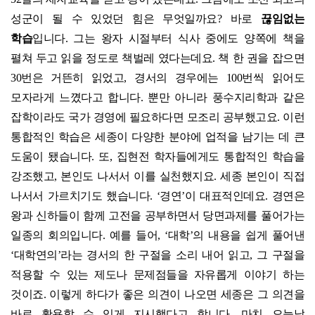
성군이 될 수 있었던 힘은 무엇일까요
?
바로
끊임없는
학습
입니다
.
그는 왕자 시절부터 식사 중에도 양쪽에 책을
펼쳐 두고 읽을 정도로 책벌레 였다는데요
.
책 한 권을 잡으면
30
번은 거뜬히 읽었고
,
경서의 경우에는
100
번씩 읽어도
모자라게 느꼈다고 합니다
.
뿐만 아니라 풍수지리학과 같은
잡학이라도 국가 경영에 필요하다면 모조리 공부했고요
.
이런
통합적인 학습은 세종이 다양한 분야에 업적을 남기는 데 큰
도움이 됐습니다
.
또
,
집현전 학자들에게도 통합적인 학습을
강조했고
,
본인도 나서서 이를 실천했지요
.
세종 본인이 직접
나서서 가르치기도 했습니다
. ‘
경연
’
이 대표적인데요
.
경연은
왕과 신하들이 함께 고전을 공부하면서 당면과제를 풀어가는
일종의 회의입니다
.
예를 들어
, ‘
대학’의
내용을 쉽게 풀어낸
‘
대학연의’라는
경서의 한 구절을 소리 내어 읽고
,
그 구절을
적용할 수 있는 제도나 문제점들을 자유롭게 이야기 하는
것이죠
.
이렇게 하다가 좋은 의견이 나오면 세종은 그 의견을
바로 활용할 수 있게 지시했다고 합니다
.
마치 오늘날