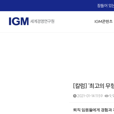
잠들어 있는
IGM콘텐츠
IGM 소개
IGM 강의 맛보기
경영 최고위 / 임원과정
교육생 Real Voice
기업맞춤형 교육 솔루션
Micro Learning(IGM Bizcuit)
실시간 Live 교육
IGM Career
IGM 인사
승진자 교
AX 기업맞
역사
Bizcuit 소개
IGM 트렌드 조찬
기업 맞춤교육 성공사례
IGM EDU X
가치관 경영
[리더십/일반] 의사결
People
임원 승진자 
직무별 AX
에듀
교수진
협상최고위 과정(NCP)
리더십
전략/비즈니스 모델
[리더십/일반] Adaptiv
Life
팀장 승진자
직급별 AX
B2
IGM 사람이야기
핵심인재 육성
HR/조직문화
[리더십/일반] Motivat
Recruiting
업무 프로
자회사
IGM 버츄얼 캠퍼스
유니콘 양성 Scale-up CEO Club
협상
에듀솔빙
[리더십/스킬] 칭찬 
문서기획 
오시는 길
IGM Virtual Campus 등록
[리더십/스킬] 건강한
Copilot
News
[칼럼] ‘최고의 
[리더십/스킬] Chang
데이터 분석
IGM x Udemy
Coaching Solution
☞ 대한민국
직무역량 교육과정
MBA교육
[리더십/멘탈] 당신의 긍
영상 / 콘
2021-01-14 11:59
9,
KEARNEY Insight Forum 65th
그룹 코칭(Hybrid Coaching)
성과평가의 기술
핵심인재 MB
[리더십/멘탈] Bounce
1:1 코칭
족집게 면접관 과정
[조직문화] 두려움 없
본문
퇴직 임원들에게 경험과 지
세일즈 과정(B2B세일즈 & 커뮤니케이션)