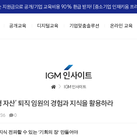
 지원금으로 공개/기업 교육비용 90% 환급 받자! [중소기업 인재키움 프리
공개교육
디지털교육
기업맞춤솔루션
온라인 교육
이트
육과정
춤
IGM FLEX
IGM Place
HRD Seminar
계층별 교육과정
DX 기업맞춤
정, 실패를 줄여라
과정 (8NEEDs Plus)
 기업맞춤
마케팅
[조직문화] 갈등, 거침없이 즐겨라!
리더십 진단 및 디브리핑
강의장 소개
고위임원 과정(7Wings for executiv
DX 사업기획
[성과관리] 
e Leadership
 과정 (STORM)
 기업맞춤
B세일즈, 비즈니스하라
[조직문화] 협업모드 : ON
진단 기반의 역량 향상 교육
공간임대 문의
차장/부장 과정 (CURV:E)
BI 데이터 기반 의사결정
IGM 인사이트
ing MZ
세스 자동화
[성과관리] 무엇이 성과를 이끄는가
팀장급 리더 과정(파워싱크)
Azure 기반 클라우드 전문 인재 육성
엣지있게 하는 법
자동화
[성과관리] Feed 'NOW'
과장/핵심인재 과정 (하이퍼포머 김과
협업,생산성 향상(Google Workspac
IGM 인사이트
 조직정치의 예술
 오피스 자동화
[성과관리] 성과평가피드백
신입사원~근속3년차 과정 (슈퍼주니
무형 자산’ 퇴직 임원의 경험과 지식을 활용하라
e Management
 자동화
[문제해결] Critical Thinking
 초우량 기업의 선택, IGM
과정
디지털 교육과정
정 H.E.R.O
텐츠 제작
[전략] Risk Intelligence
936
0
A 과정 (9-Week MBA)
[인기] C-Level을 위한 생성형AI 과
-back Leadership
[전략] 전략 실행 리더십
[인기] 클로드 에이전트 기반 업무혁
는 조직
[ISSUE] ESG Transformation
식 전파할 수 있는 '기회의 장' 만들어야
[신규] 팀장을 위한 생성형 AI 활용 