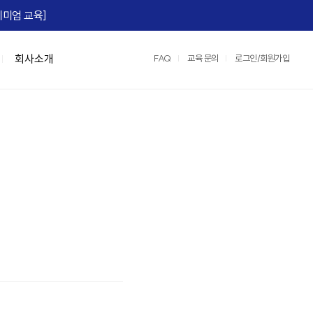
미엄 교육]​
회사소개
FAQ
교육 문의
로그인/회원가입
맞춤형 특강/워크숍
연수원 서비스
IGM Books
협상스쿨
정부지원교육
IGM 영상제작
e)
Team Tool, OKR
맞춤형 특강
2026 지식멤버십
협상최고위 과정(NCP)
중소기업 인재키움 훈련 지원 과정
레퍼런스
팀:노베이션(Team:novation)
협상의 10계명 과정
매치업 클라우드 설계 전문가
교육영상제작 서비스
세일즈 협상
클라우드 네이티브 전문가 도약캠프
운영/인프라 서비스
장)
e, M365)
산업맞춤형 혁신바우처 교육
스튜디오 서비스
어)
☞ IGM 공개교육 한눈에 보기
정
명 과정
과정