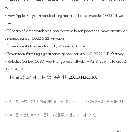
·
“Unlocking the industrial potential of robotics and automation”, 2023.1.6, Mckins
ey
·
“How Apple Daisy de-manufacturing machines battle e-waste”, 2023.1.4, wallp
aper
·
“10 years of Amazon robotics: how robots help sort packages, move product, an
d improve safety”, 2022.6.22, Amazon
·
“Environmental Progress Report”, 2022.4.19, Apple
·
“Smart manufacturing’s great convergence: Industry 4.0”, 2022.4.11, Kearney
·
“Robotics Outlook 2030: How Intelligence and Mobility Will Shape the Future”, 2
021.6.28, BCG
·
“
미국
,
로봇청소기 시장에서 찾는 수출 기회
”, 2023.8.14, KOTRA
[시금치] “전부.. 놓치지 않을 거예요!” 욕심쟁이가 아니라 OO증후군일지도 모릅니다
[프리즘] 지능형 로봇의 대중화 - (2) 물류, 개인 및 기타 서비스 영역