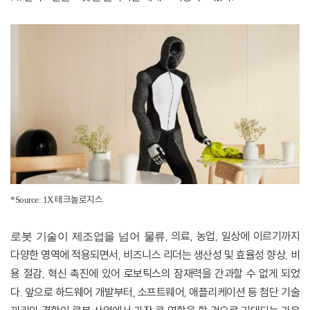
테크놀로지스
*Source: 1X
,
의료
,
농업
,
일상에 이르기까지
로봇 기술이 제조업을 넘어 물류
다양한 영역에 적용되면서
,
비즈니스 리더는 생산성 및 효율성 향상
,
비
용 절감
,
혁신 촉진에 있어 로보틱스의 잠재력을 간과할 수 없게 되었
다
.
앞으로 하드웨어 개발부터
,
소프트웨어
,
애플리케이션 등 첨단 기술