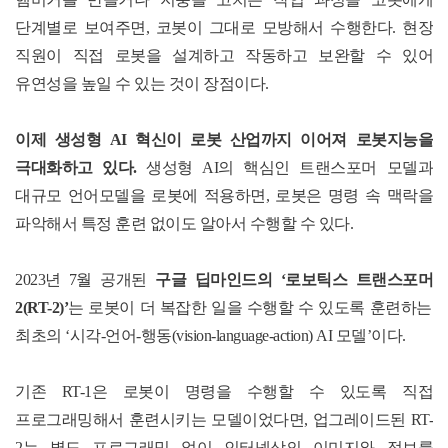
단계별로 보여주면
,
코봇이 그대로 모방해서 수행한다
.
현장
직원이 직접 로봇을 설계하고 작동하고 보완할 수 있어
유연성을 높일 수 있는 것이 장점이다
.
이제 생성형
AI
혁신이 로봇 산업까지 이어져 로봇지능을
극대화하고 있다
.
생성형
AI
의 핵심인
트랜스포머 모델
과
대규모 언어모델
을 로봇에 적용하면
,
로봇은 명령 속 맥락을
파악해서 특정 훈련 없이도 알아서 수행할 수 있다
.
2023
년
7
월 공개된
구글 딥마인드의
‘
로보틱스 트랜스포머
2(RT-2)’
는 로봇이 더 복잡한 일을 수행할 수 있도록 훈련하는
최초의
‘
시각
-
언어
-
행동
(vision-language-action) AI
모델
’
이다
.
기존
RT-1
은 로봇이 명령을 수행할 수 있도록 직접
프로그래밍해서 훈련시키는 모델이었다면
,
업그레이드된
RT-
2
는 별도 프로그래밍 없이 인터넷상의 이미지와 정보를