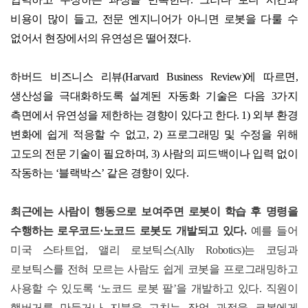
비용이 많이 들고
,
전문 엔지니어가 아니면 로봇을 다룰 수
없어서 현장에서의 유연성은 떨어졌다
.
하버드 비즈니스 리뷰
(Harvard Business Review)
에 따르면
,
생산성을 극대화하도록 설계된 자동화 기술은 다음
3
가지
측면에서 유연성을 제한하는 경향이 있다고 한다
. 1)
외부 환경
변화에 쉽게 적응할 수 없고
, 2)
프로그래밍 및 수정을 위해
고도의 전문 기술이 필요하며
, 3)
사람의 피드백이나 입력 없이
작동하는
‘
블랙박스
’
같은 경향이 있다
.
최근에는 사람이 행동으로 보여주면 로봇이 학습 후 명령을
수행하는 로우코드
·
노코드 로봇도 개발되고 있다
.
예를 들어
미국 스타트업
,
앨리 로보틱스
(Ally Robotics)
는 코딩과
로보틱스를 전혀 모르는 사람도 쉽게 코봇을 프로그래밍하고
사용할 수 있도록
‘
노코드 로봇 팔
’
을 개발하고 있다
.
직원이
햄버거를 만들거나 지붕을 고치는 작업 과정을 코봇에게