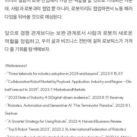
끼리의 결합이 로봇 산업에서 가장 큰 역할을 할 것으로 기대되는 가운
데
,
사람과 로봇과의 협업 뿐 아니라
,
로봇끼리도 협업하면서 노동 패러
다임을 뒤바꿀 것으로 예상된다
.
앞으로 경쟁 관계보다는 보완 관계로서 사람과 로봇의 새로운
,
우리 삶과 비즈니스 전반에 걸쳐 로보틱스가 가져
역할을 정립하고
다 줄 기회를 탐색해보자
.
<References>
·
“Three tailwinds for robotics adoption in 2024 and beyond”, 2023.9.15, EY
·
"Collaborative Robot Market by Payload, Application, Industry and Region - Glo
bal Forecast to 2029", 2023.7, MarketsandMarkets
·
“2023 State of Industry 4.0(Digital-driven resilience)”, 2023.8.17, Kearney
·
“Robotics, Automation and Generative AI: ‘The Terminator’ Paradox”, 2023.8.1,
Gartner
·
“A Smarter Strategy for Using Robots”, 2023.4, Harvard Business Review
·
“Top 5 Robot Trends 2023”, 2023.2.16, International Federation of Robotics