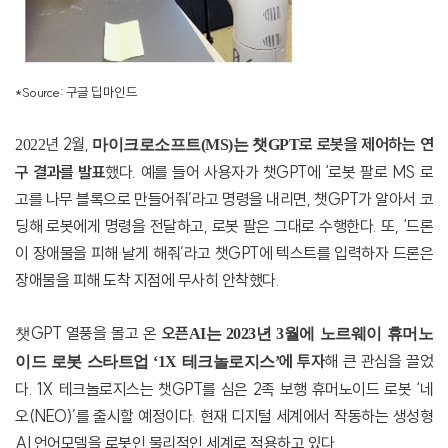
*Source:
구글 딥마인드
년
2
월
,
로 로봇을 제어하는 연
2022
마이크로소프트
(MS)
는 챗
GPT
구 결과를 발표
했다
.
예를 들어 사용자가 챗
GPT
에
‘
로봇 팔로
MS
로
고를 나무 블록으로 만들어줘
’
라고 명령을 내리면
,
챗
GPT
가 알아서 코
딩해 로봇에게 명령을 전달하고
,
로봇 팔은 그대로 수행한다
.
또
, ‘
드론
이 장애물을 피해 날게 해줘
’
라고 챗
GPT
에 텍스트를 입력하자 드론은
장애물을 피해 도착 지점에 무사히 안착했다
.
GPT
열풍을 몰고 온
오픈
챗
AI
는
2023
년
3
월에 노르웨이 휴머노
에 투자
해 큰 관심을 끌었
이드 로봇 스타트업
‘1X
테크놀로지스
’
다
. 1X
테크놀로지스는 챗
GPT
를 심은
2
족 보행 휴머노이드 로봇
‘
네
오
(NEO)’
를 출시할 예정이다
.
현재 디지털 세계에서 작동하는 생성형
AI
언어모델을 로봇인 물리적인 세계로 적용하고 있다
.