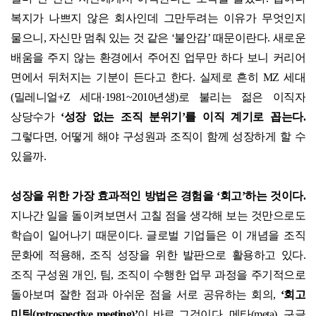
복지가 나쁘지 않은 회사인데 그만두려는 이유가 무엇인지
물으니
,
자신만 멈춰 있는 것 같은
‘
불안감
’
때문이란다
.
새로운
배움을 주지 않는 환경에서 주어진 업무만 하다 보니 커리어
면에서 뒤처지는 기분이 든다고 한다
.
실제로 흔히
MZ
세대
(
밀레니얼
+Z
세대
·1981~2010
년생
)
로 불리는 젊은 이직자
상당수가
‘
성장 없는 조직 분위기
’
를 이직 계기로 꼽는다
.
그렇다면
,
어떻게 해야 구성원과 조직이 함께 성장하게 할 수
있을까
.
성장을 위한 가장 효과적인 방법은 경험을
‘
회고
’
하는 것이다
.
지나간 일을 돌이켜보면서 고칠 점을 생각해 보는 것만으로도
학습이 일어나기 때문이다
.
글로벌 기업들은 이 개념을 조직
문화에 적용해
,
조직 성장을 위한 발판으로 활용하고 있다
.
조직 구성원 개인
,
팀
,
조직이 수행한 업무 과정을 주기적으로
돌아보며 잘한 점과 아쉬운 점을 서로 공유하는 회의
,
‘
회고
미팅
(retrospective meeting)’
이 바로 그것이다
.
메타
(meta),
구글