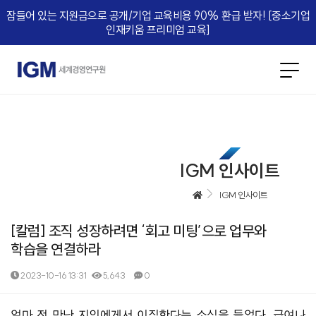
잠들어 있는 지원금으로 공개/기업 교육비용 90% 환급 받자! [중소기업
인재키움 프리미엄 교육]​
IGM 인사이트
IGM 인사이트
[칼럼] 조직 성장하려면 ‘회고 미팅’으로 업무와
학습을 연결하라
2023-10-16 13:31
5,643
0
본문
얼마 전 만난 지인에게서 이직한다는 소식을 들었다
.
급여나