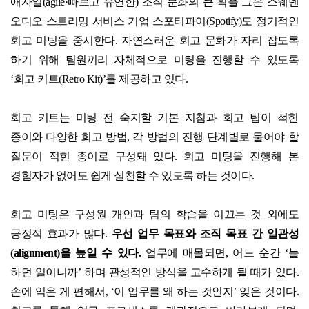
애자일
(agile·
빠르고 유연한
)
조직 문화의 큰 획을 그은 스웨덴
오디오 스트리밍 서비스 기업 스포티파이
(Spotify)
도 정기적인
회고 미팅을 중시한다
.
자연스러운 회고 문화가 자리 잡도록
하기 위해 팀원끼리 자체적으로 미팅을 진행할 수 있도록
‘
회고 키트
(Retro Kit)’
를 제공하고 있다
.
회고 키트는 미팅 전 숙지할 기본 지침과 회고 팁이 적힌
종이와 다양한 회고 방법
,
각 방법의 진행 단계별로 물어야 할
질문이 적힌 종이로 구성돼 있다
.
회고 미팅을 진행해 본
경험자가 없어도 쉽게 실천할 수 있도록 하는 것이다
.
회고 미팅은 구성원 개인과 팀의 학습을 이끄는 것 외에도
긍정적 효과가 많다
.
우선 업무 목표와 조직 목표 간 일관성
(alignment)
을 높일 수 있다
.
업무에 매몰되면
,
어느 순간
‘
늘
하던 일이니까
’
하며 관성적인 방식을 고수하게 될 때가 있다
.
손에 익은 게 편해서
, ‘
이 업무를 왜 하는 것인지
’
잊은 것이다
.