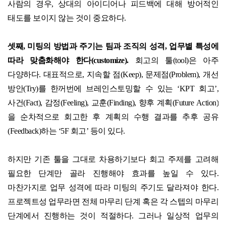
사람의 경우
,
상대의 아이디어나 피드백에 대해 방어적인
태도를 보이지 않는 것이 중요하다.
셋째
,
미팅의 방법과 주기는 팀과 조직의 성격
,
업무별 특성에
따라 맞춤화해야 한다
(customize).
회고의 툴
(tool)
은 아주
다양하다
.
대표적으로
,
지속할 점
(Keep),
문제점
(Problem),
개선
방안
(Try)
를 한꺼번에 브레인스토밍할 수 있는
‘KPT
회고
’,
사건
(Fact),
감정
(Feeling),
교훈
(Finding),
향후 계획
(Future Action)
을 순차적으로 회고한 후 계획의 수행 결과를 추후 공유
(Feedback)
하는
‘5F
회고
’
등이 있다
.
하지만 기존 툴을 그대로 차용하기보다 회고 주제를 고려해
필요한 단계만 골라 진행해야 효과를 높일 수 있다
.
마찬가지로 업무 성격에 따라 미팅의 주기도 달라져야 한다
.
프로젝트성 업무라면 전체 마무리 단계 혹은 각 스텝의 마무리
단계에서 진행하는 것이 적절하다
.
그러나 일상적 업무의