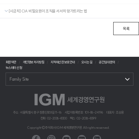
[시금치] CIA 비밀요원이 조직을 서서히 망가트리는 법
목록
회원약관
개인정보 처리방침
지적재산권 보호안내
오시는 길
공간임대 문의
뉴스레터 신청
Family Site
주소 : 서울특별시 중구 장충단로 8길 11-16
사업자등록번호 : 101-86-24196
대표자 : 조승용
전화 : 02-2036-8300
팩스 : 02-2036-8399
Copyright©주식회사 IGM 세계경영연구원. All rights reserved.