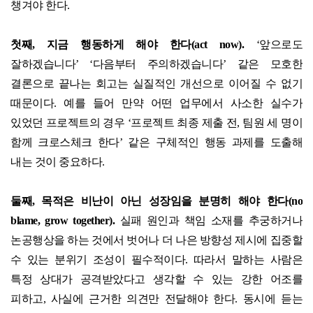
챙겨야 한다
.
첫째
,
지금 행동하게 해야 한다
(act now).
‘
앞으로도
잘하겠습니다
’ ‘
다음부터 주의하겠습니다
’
같은 모호한
결론으로 끝나는 회고는 실질적인 개선으로 이어질 수 없기
때문이다
.
예를 들어 만약 어떤 업무에서 사소한 실수가
있었던 프로젝트의 경우
‘
프로젝트 최종 제출 전
,
팀원 세 명이
함께 크로스체크 한다
’
같은 구체적인 행동 과제를 도출해
내는 것이 중요하다
.
둘째
,
목적은 비난이 아닌 성장임을 분명히 해야 한다
(no
blame, grow together).
실패 원인과 책임 소재를 추궁하거나
논공행상을 하는 것에서 벗어나 더 나은 방향성 제시에 집중할
수 있는 분위기 조성이 필수적이다
.
따라서 말하는 사람은
특정 상대가 공격받았다고 생각할 수 있는 강한 어조를
피하고
,
사실에 근거한 의견만 전달해야 한다
.
동시에 듣는