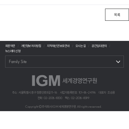
목록
회원약관
개인정보 처리방침
지적재산권 보호안내
오시는 길
공간임대 문의
뉴스레터 신청
Family Site
주소 : 서울특별시 중구 장충단로 8길 11-16
사업자등록번호 : 101-86-24196
대표자 : 조승용
전화 : 02-2036-8300
팩스 : 02-2036-8399
Copyright©주식회사 IGM 세계경영연구원. All rights reserved.