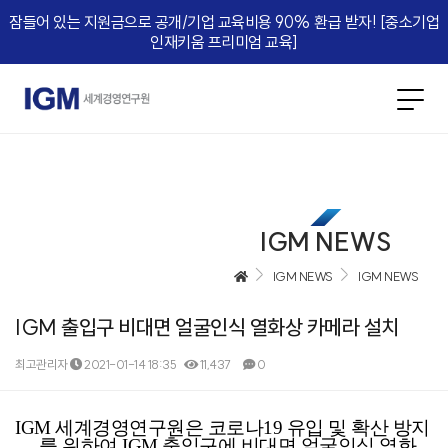
잠들어 있는 지원금으로 공개/기업 교육비용 90% 환급 받자! [중소기업
인재키움 프리미엄 교육]​
IGM NEWS
IGM NEWS
IGM NEWS
IGM 출입구 비대면 얼굴인식 열화상 카메라 설치
최고관리자
2021-01-14 18:35
11,437
0
본문
IGM
세계경영연구원은 코로나
19
유입 및 확산 방지
를 위하여
IGM
출입구에
비대면
얼굴인식 열화