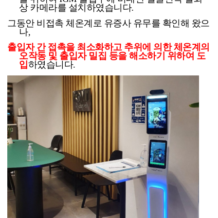
상 카메라를 설치하였습니다
.
그동안
비접촉
체온계로
유증사
유무를 확인해 왔으
나
,
출입자 간 접촉을 최소화하고 추위에 의한 체온계의
오작동 및 출입자 밀집 등을 해소하기 위하여 도
입
하였습니다
.