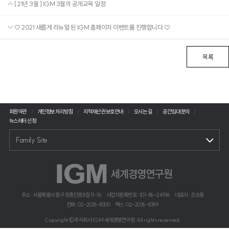
[ 21년 3월 ] IGM 3월의 공개교육 일정
♡ 2021 새롭게 리뉴얼 된 IGM 홈페이지 이벤트를 진행합니다 ♡
목록
회원약관
개인정보 처리방침
지적재산권 보호안내
오시는 길
공간임대 문의
뉴스레터 신청
Family Site
주소 : 서울특별시 중구 장충단로 8길 11-16
사업자등록번호 : 101-86-24196
대표자 : 조승용
전화 : 02-2036-8300
팩스 : 02-2036-8399
Copyright©주식회사 IGM 세계경영연구원. All rights reserved.