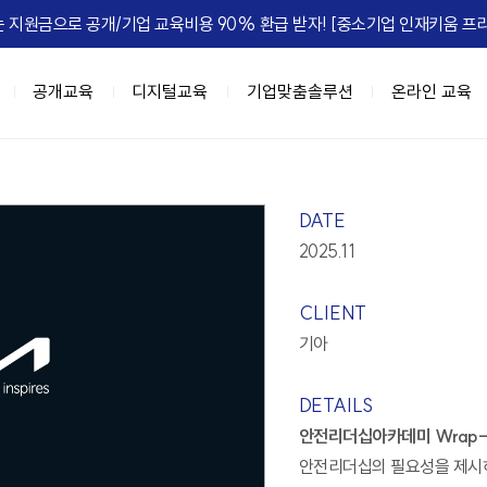
 지원금으로 공개/기업 교육비용 90% 환급 받자! [중소기업 인재키움 프리
공개교육
디지털교육
기업맞춤솔루션
온라인 교육
이트
육과정
춤
IGM FLEX
IGM Place
HRD Seminar
계층별 교육과정
DX 기업맞춤
정, 실패를 줄여라
과정 (8NEEDs Plus)
 기업맞춤
마케팅
[조직문화] 갈등, 거침없이 즐겨라!
리더십 진단 및 디브리핑
강의장 소개
고위임원 과정(7Wings for executiv
DX 사업기획
[성과관리] 
DATE
e Leadership
 과정 (STORM)
 기업맞춤
B세일즈, 비즈니스하라
[조직문화] 협업모드 : ON
진단 기반의 역량 향상 교육
공간임대 문의
차장/부장 과정 (CURV:E)
BI 데이터 기반 의사결정
2025.11
ing MZ
세스 자동화
[성과관리] 무엇이 성과를 이끄는가
팀장급 리더 과정(파워싱크)
Azure 기반 클라우드 전문 인재 육성
엣지있게 하는 법
자동화
[성과관리] Feed 'NOW'
과장/핵심인재 과정 (하이퍼포머 김과
협업,생산성 향상(Google Workspac
CLIENT
 조직정치의 예술
 오피스 자동화
[성과관리] 성과평가피드백
신입사원~근속3년차 과정 (슈퍼주니
기아
e Management
 자동화
[문제해결] Critical Thinking
 초우량 기업의 선택, IGM
과정
디지털 교육과정
정 H.E.R.O
텐츠 제작
[전략] Risk Intelligence
DETAILS
A 과정 (9-Week MBA)
[인기] C-Level을 위한 생성형AI 과
-back Leadership
[전략] 전략 실행 리더십
안전리더십아카데미 Wrap-
[인기] 클로드 에이전트 기반 업무혁
는 조직
[ISSUE] ESG Transformation
안전리더십의 필요성을 제시하
[신규] 팀장을 위한 생성형 AI 활용 