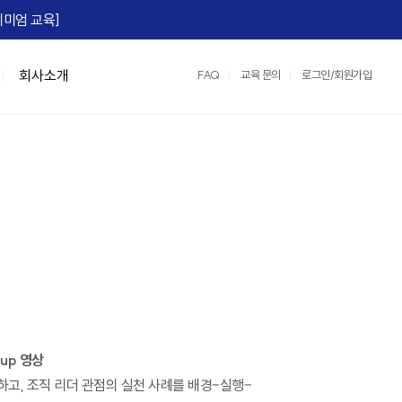
미엄 교육]​
회사소개
FAQ
교육 문의
로그인/회원가입
맞춤형 특강/워크숍
연수원 서비스
IGM Books
협상스쿨
정부지원교육
IGM 영상제작
e)
Team Tool, OKR
맞춤형 특강
2026 지식멤버십
협상최고위 과정(NCP)
중소기업 인재키움 훈련 지원 과정
레퍼런스
팀:노베이션(Team:novation)
협상의 10계명 과정
매치업 클라우드 설계 전문가
교육영상제작 서비스
세일즈 협상
클라우드 네이티브 전문가 도약캠프
운영/인프라 서비스
장)
e, M365)
산업맞춤형 혁신바우처 교육
스튜디오 서비스
어)
☞ IGM 공개교육 한눈에 보기
정
up 영상
명 과정
고, 조직 리더 관점의 실천 사례를 배경–실행–
과정