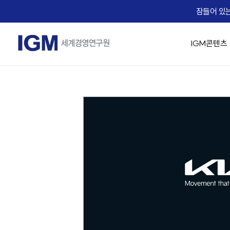
잠들어 있는
IGM콘텐츠
IGM 소개
IGM 강의 맛보기
경영 최고위 / 임원과정
교육생 Real Voice
기업맞춤형 교육 솔루션
Micro Learning(IGM Bizcuit)
실시간 Live 교육
IGM Career
IGM 인사
승진자 교
AX 기업맞
역사
Bizcuit 소개
IGM 트렌드 조찬
기업 맞춤교육 성공사례
IGM EDU X
가치관 경영
[리더십/일반] 의사결
People
임원 승진자 
직무별 AX
에듀
교수진
협상최고위 과정(NCP)
리더십
전략/비즈니스 모델
[리더십/일반] Adaptiv
Life
팀장 승진자
직급별 AX
B2
IGM 사람이야기
핵심인재 육성
HR/조직문화
[리더십/일반] Motivat
Recruiting
업무 프로
자회사
IGM 버츄얼 캠퍼스
유니콘 양성 Scale-up CEO Club
협상
에듀솔빙
[리더십/스킬] 칭찬 
문서기획 
오시는 길
IGM Virtual Campus 등록
[리더십/스킬] 건강한
Copilot
News
[리더십/스킬] Chang
데이터 분석
IGM x Udemy
Coaching Solution
☞ 대한민국
직무역량 교육과정
MBA교육
[리더십/멘탈] 당신의 긍
영상 / 콘
KEARNEY Insight Forum 65th
그룹 코칭(Hybrid Coaching)
성과평가의 기술
핵심인재 MB
[리더십/멘탈] Bounce
1:1 코칭
족집게 면접관 과정
[조직문화] 두려움 없
세일즈 과정(B2B세일즈 & 커뮤니케이션)