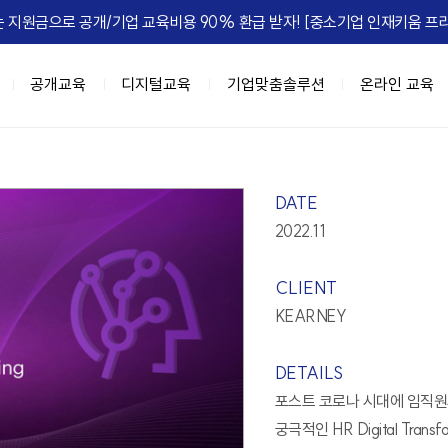
 지원금으로 공개/기업 교육비용 90% 환급 받자! [중소기업 인재키움 프리
공개교육
디지털교육
기업맞춤솔루션
온라인 교육
이트
육과정
춤
IGM FLEX
IGM Place
HRD Seminar
계층별 교육과정
DX 기업맞춤
정, 실패를 줄여라
과정 (8NEEDs Plus)
 기업맞춤
마케팅
[조직문화] 갈등, 거침없이 즐겨라!
리더십 진단 및 디브리핑
강의장 소개
고위임원 과정(7Wings for executiv
DX 사업기획
[성과관리] 
DATE
e Leadership
 과정 (STORM)
 기업맞춤
B세일즈, 비즈니스하라
[조직문화] 협업모드 : ON
진단 기반의 역량 향상 교육
공간임대 문의
차장/부장 과정 (CURV:E)
BI 데이터 기반 의사결정
2022.11
ing MZ
세스 자동화
[성과관리] 무엇이 성과를 이끄는가
팀장급 리더 과정(파워싱크)
Azure 기반 클라우드 전문 인재 육성
엣지있게 하는 법
자동화
[성과관리] Feed 'NOW'
과장/핵심인재 과정 (하이퍼포머 김과
협업,생산성 향상(Google Workspac
CLIENT
 조직정치의 예술
 오피스 자동화
[성과관리] 성과평가피드백
신입사원~근속3년차 과정 (슈퍼주니
KEARNEY
e Management
 자동화
[문제해결] Critical Thinking
 초우량 기업의 선택, IGM
과정
디지털 교육과정
정 H.E.R.O
텐츠 제작
[전략] Risk Intelligence
DETAILS
A 과정 (9-Week MBA)
[인기] C-Level을 위한 생성형AI 과
-back Leadership
[전략] 전략 실행 리더십
포스트 코로나 시대에 임직원의
[인기] 클로드 에이전트 기반 업무혁
는 조직
[ISSUE] ESG Transformation
궁극적인 HR Digital Tra
[신규] 팀장을 위한 생성형 AI 활용 