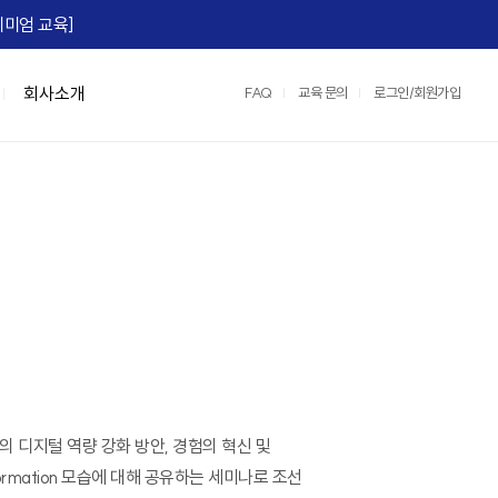
미엄 교육]​
회사소개
FAQ
교육 문의
로그인/회원가입
맞춤형 특강/워크숍
연수원 서비스
IGM Books
협상스쿨
정부지원교육
IGM 영상제작
e)
Team Tool, OKR
맞춤형 특강
2026 지식멤버십
협상최고위 과정(NCP)
중소기업 인재키움 훈련 지원 과정
레퍼런스
팀:노베이션(Team:novation)
협상의 10계명 과정
매치업 클라우드 설계 전문가
교육영상제작 서비스
세일즈 협상
클라우드 네이티브 전문가 도약캠프
운영/인프라 서비스
장)
e, M365)
산업맞춤형 혁신바우처 교육
스튜디오 서비스
어)
☞ IGM 공개교육 한눈에 보기
정
 디지털 역량 강화 방안, 경험의 혁신 및
명 과정
nsformation 모습에 대해 공유하는 세미나로 조선
과정