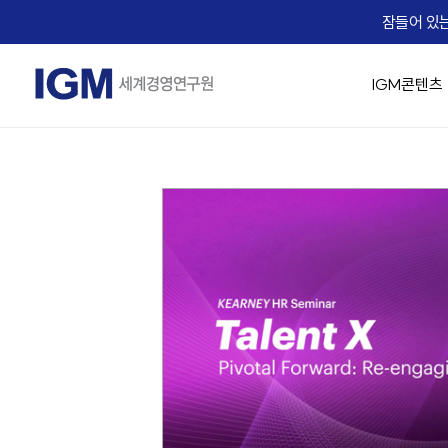
잠들어 있는
IGM콘텐츠
IGM 소개
IGM 강의 맛보기
경영 최고위 / 임원과정
교육생 Real Voice
기업맞춤형 교육 솔루션
Micro Learning(IGM Bizcuit)
실시간 Live 교육
IGM Career
IGM 인사
승진자 교
AX 기업맞
역사
Bizcuit 소개
IGM 트렌드 조찬
기업 맞춤교육 성공사례
IGM EDU X
가치관 경영
[리더십/일반] 의사결
People
임원 승진자 
직무별 AX
에듀
교수진
협상최고위 과정(NCP)
리더십
전략/비즈니스 모델
[리더십/일반] Adaptiv
Life
팀장 승진자
직급별 AX
B2
IGM 사람이야기
핵심인재 육성
HR/조직문화
[리더십/일반] Motivat
Recruiting
업무 프로
자회사
IGM 버츄얼 캠퍼스
유니콘 양성 Scale-up CEO Club
협상
에듀솔빙
[리더십/스킬] 칭찬 
문서기획 
오시는 길
IGM Virtual Campus 등록
[리더십/스킬] 건강한
Copilot
News
[리더십/스킬] Chang
데이터 분석
IGM x Udemy
Coaching Solution
☞ 대한민국
직무역량 교육과정
MBA교육
[리더십/멘탈] 당신의 긍
영상 / 콘
KEARNEY Insight Forum 65th
그룹 코칭(Hybrid Coaching)
성과평가의 기술
핵심인재 MB
[리더십/멘탈] Bounce
1:1 코칭
족집게 면접관 과정
[조직문화] 두려움 없
세일즈 과정(B2B세일즈 & 커뮤니케이션)