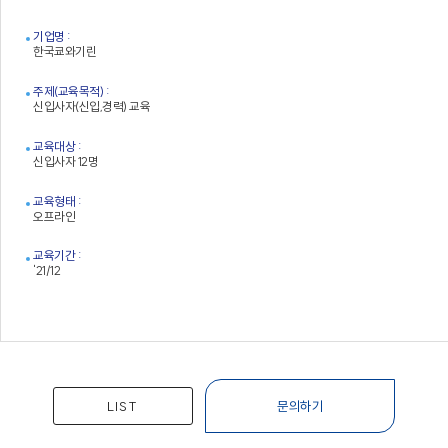
기업명 :
한국쿄와기린
주제(교육목적) :
신입사자(신입,경력) 교육
교육대상 :
신입사자 12명
교육형태 :
오프라인
교육기간 :
'21/12
LIST
문의하기