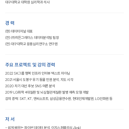
대구대학교 대학원 심리학과 석사
경 력
(현) 데이터저널 대표
(전) ㈜히든그레이스 데이터분석팀 팀장
(전) 대구대학교 응용심리연구소 연구원
주요 프로젝트 및 강의 경력
2022 SK그룹 행복 인프라 인터뷰 텍스트 마이닝
2021 서울시 도봉구 유기 동물 민원 분석, 지도 시각
2020 차기 대선 후보 SNS 여론 분석
2019 LG화학 4대질환 및 뇌심혈관계질환 발병 예측 모형 개발
강의 경력: SKT, KT, 엔씨소프트, 삼성금융연수원, 현대인재개발원, LG인화원 등
저 서
- 쉽게 배우는 파이썬 데이터 분석, 이지스퍼블리싱』(link)