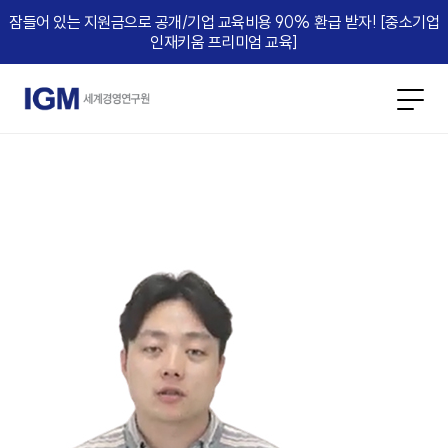
잠들어 있는 지원금으로 공개/기업 교육비용 90% 환급 받자! [중소기업
인재키움 프리미엄 교육]​