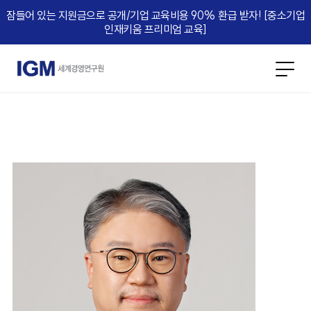
잠들어 있는 지원금으로 공개/기업 교육비용 90% 환급 받자! [중소기업
인재키움 프리미엄 교육]​