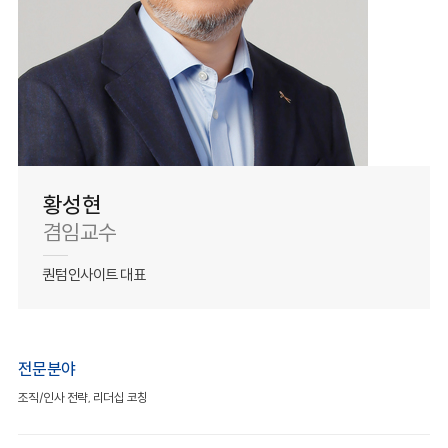
황성현
겸임교수
퀀텀인사이트 대표
전문분야
조직/인사 전략, 리더십 코칭