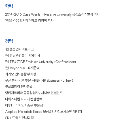
학력
2014-2016 Case Western Reserve University 긍정조직개발학 석사
1986-1993 서강대학교 경영학 학사
경력
현) 퀀텀인사이트 대표
현) 한글과컴퓨터 사외이사
현) TEU (TIDE Envision University) Co-President
현) VoyagerX HR자문역
카카오 인사총괄 부사장
구글 본사 기술 부문 HRBP(HR Business Partner)
구글코리아 인사총괄
링키지코리아 공동창업자 / 시니어 컨설턴트
타워스페린 시니어 컨설턴트
야후!코리아 인사총무 부문장
Applied Materials Korea 보상&인사정보시스템 매니저
SK네트웍스 인사담당