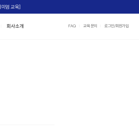
미엄 교육]​
회사소개
FAQ
교육 문의
로그인/회원가입
맞춤형 특강/워크숍
연수원 서비스
IGM Books
협상스쿨
정부지원교육
IGM 영상제작
e)
Team Tool, OKR
맞춤형 특강
2026 지식멤버십
협상최고위 과정(NCP)
중소기업 인재키움 훈련 지원 과정
레퍼런스
팀:노베이션(Team:novation)
협상의 10계명 과정
매치업 클라우드 설계 전문가
교육영상제작 서비스
세일즈 협상
클라우드 네이티브 전문가 도약캠프
운영/인프라 서비스
장)
e, M365)
산업맞춤형 혁신바우처 교육
스튜디오 서비스
어)
☞ IGM 공개교육 한눈에 보기
정
명 과정
과정