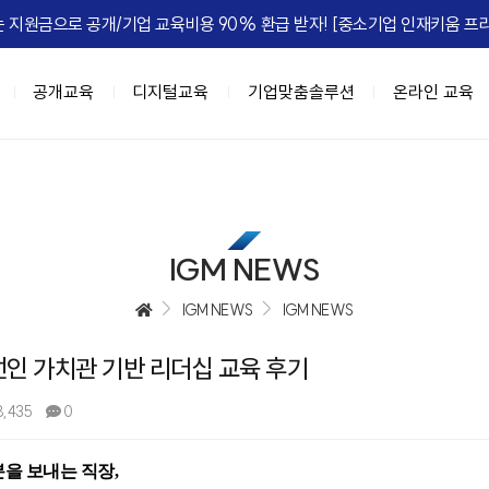
 지원금으로 공개/기업 교육비용 90% 환급 받자! [중소기업 인재키움 프리
공개교육
디지털교육
기업맞춤솔루션
온라인 교육
이트
육과정
춤
IGM FLEX
IGM Place
HRD Seminar
계층별 교육과정
DX 기업맞춤
정, 실패를 줄여라
과정 (8NEEDs Plus)
 기업맞춤
마케팅
[조직문화] 갈등, 거침없이 즐겨라!
리더십 진단 및 디브리핑
강의장 소개
고위임원 과정(7Wings for executiv
DX 사업기획
[성과관리] 
e Leadership
 과정 (STORM)
 기업맞춤
B세일즈, 비즈니스하라
[조직문화] 협업모드 : ON
진단 기반의 역량 향상 교육
공간임대 문의
차장/부장 과정 (CURV:E)
BI 데이터 기반 의사결정
IGM NEWS
ing MZ
세스 자동화
[성과관리] 무엇이 성과를 이끄는가
팀장급 리더 과정(파워싱크)
Azure 기반 클라우드 전문 인재 육성
엣지있게 하는 법
자동화
[성과관리] Feed 'NOW'
과장/핵심인재 과정 (하이퍼포머 김과
협업,생산성 향상(Google Workspac
IGM NEWS
IGM NEWS
 조직정치의 예술
 오피스 자동화
[성과관리] 성과평가피드백
신입사원~근속3년차 과정 (슈퍼주니
주)선인 가치관 기반 리더십 교육 후기
e Management
 자동화
[문제해결] Critical Thinking
 초우량 기업의 선택, IGM
과정
디지털 교육과정
정 H.E.R.O
텐츠 제작
[전략] Risk Intelligence
,435
0
A 과정 (9-Week MBA)
[인기] C-Level을 위한 생성형AI 과
-back Leadership
[전략] 전략 실행 리더십
[인기] 클로드 에이전트 기반 업무혁
는 조직
[ISSUE] ESG Transformation
을 보내는 직장,
[신규] 팀장을 위한 생성형 AI 활용 