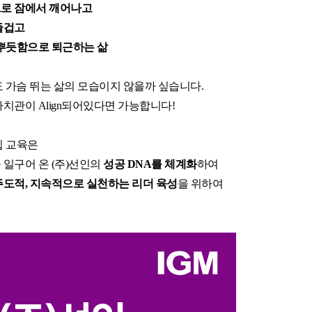
로 잠에서 깨어나고 
업무방식 대전환 M365코파일럿 실
즐겁고
Power BI 실전 대시보드 구축 과정
 뿌듯함
으로 퇴근하는 삶
AI 업무혁명 특강 시리즈
Google Looker 실전 대시보드 구축
 가슴 뛰는 삶의 모습이지 않을까 싶습니다.
치관이 Align되어있다면 가능합니다!
십 교육은
일구어 온 (주)선인의
성공 DNA를 체계화
하여
주도적, 지속적으로 실천하는 리더 육성
을 위하여