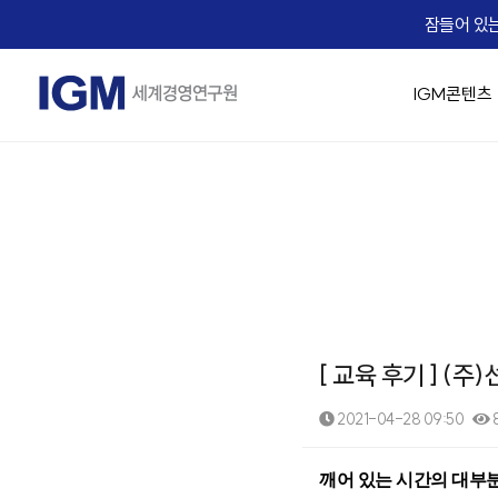
잠들어 있는
IGM콘텐츠
IGM 소개
IGM 강의 맛보기
경영 최고위 / 임원과정
교육생 Real Voice
기업맞춤형 교육 솔루션
Micro Learning(IGM Bizcuit)
실시간 Live 교육
IGM Career
IGM 인사
승진자 교
AX 기업맞
역사
Bizcuit 소개
IGM 트렌드 조찬
기업 맞춤교육 성공사례
IGM EDU X
가치관 경영
[리더십/일반] 의사결
People
임원 승진자 
직무별 AX
에듀
교수진
협상최고위 과정(NCP)
리더십
전략/비즈니스 모델
[리더십/일반] Adaptiv
Life
팀장 승진자
직급별 AX
B2
IGM 사람이야기
핵심인재 육성
HR/조직문화
[리더십/일반] Motivat
Recruiting
업무 프로
자회사
IGM 버츄얼 캠퍼스
유니콘 양성 Scale-up CEO Club
협상
에듀솔빙
[리더십/스킬] 칭찬 
문서기획 
오시는 길
IGM Virtual Campus 등록
[리더십/스킬] 건강한
Copilot
News
[ 교육 후기 ] (
[리더십/스킬] Chang
데이터 분석
IGM x Udemy
Coaching Solution
☞ 대한민국
직무역량 교육과정
MBA교육
[리더십/멘탈] 당신의 긍
영상 / 콘
2021-04-28 09:50
8
KEARNEY Insight Forum 65th
그룹 코칭(Hybrid Coaching)
성과평가의 기술
핵심인재 MB
[리더십/멘탈] Bounce
1:1 코칭
족집게 면접관 과정
[조직문화] 두려움 없
본문
깨어 있는 시간의 대부분
세일즈 과정(B2B세일즈 & 커뮤니케이션)