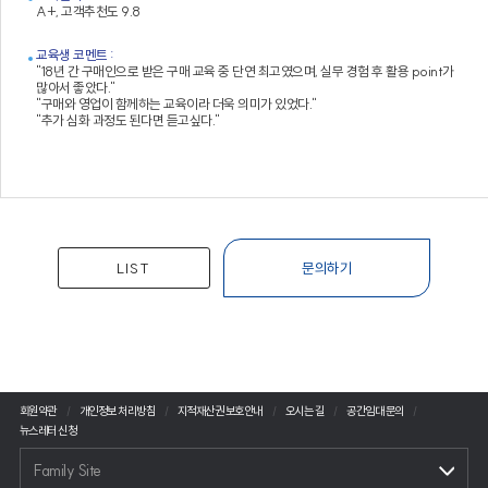
A+, 고객추천도 9.8
교육생 코멘트 :
"18년 간 구매인으로 받은 구매 교육 중 단연 최고였으며, 실무 경험 후 활용 point가
많아서 좋았다."
"구매와 영업이 함께하는 교육이라 더욱 의미가 있었다."
"추가 심화 과정도 된다면 듣고싶다."
LIST
문의하기
회원약관
개인정보 처리방침
지적재산권 보호안내
오시는 길
공간임대 문의
뉴스레터 신청
Family Site