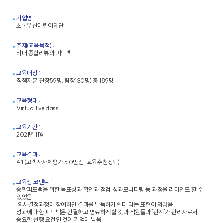
기업명 :
초록우산어린이재단
주제(교육목적) :
리더 종합리뷰와 피드백
교육대상 :
직책자(기관장59명, 팀장130명) 총 189명
교육형태 :
Virtual live class
교육기간 :
2021년 11월
교육결과 :
4.1 (고객사자체평가 5.0만점-교육추천정도)
교육생 코멘트 :
종합피드백을 위한 목표성과 확인과 점검, 성과모니터링 등 과정을 리마인드 할 수
있었음
'의사결정과정에 참여하면 결과를 납득하기 쉽다'라는 표현이 와닿음
성과에 대한 피드백은 간결하고 명료하게 할 것과 직원들과 '관계'가 관리자로서
중요한 선행 요건인 것이 기억에 남음