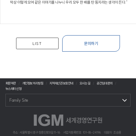
막상 이렇게 모여 같은 이야기를 나누니 우리 모두 한 배를 탄 동지라는 생각이 든다."
LIST
문의하기
회원약관
개인정보 처리방침
지적재산권 보호안내
오시는 길
공간임대 문의
뉴스레터 신청
Family Site
주소 : 서울특별시 중구 장충단로 8길 11-16
사업자등록번호 : 101-86-24196
대표자 : 조승용