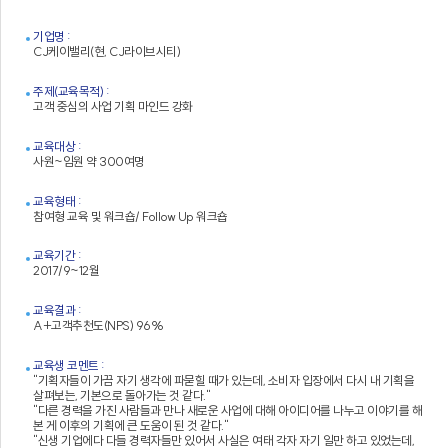
기업명 :
CJ케이밸리(현, CJ라이브시티)
주제(교육목적) :
고객 중심의 사업 기획 마인드 강화
교육대상 :
사원~임원 약 300여명
교육형태 :
참여형 교육 및 워크숍/ Follow Up 워크숍
교육기간 :
2017/9~12월
교육결과 :
A+고객추천도(NPS) 96%
교육생 코멘트 :
"기획자들이 가끔 자기 생각에 파묻힐 때가 있는데, 소비자 입장에서 다시 내 기획을
살펴보는, 기본으로 돌아가는 것 같다."
"다른 경력을 가진 사람들과 만나 새로운 사업에 대해 아이디어를 나누고 이야기를 해
본 게 이후의 기획에 큰 도움이 된 것 같다."
"신생 기업에다 다들 경력자들만 있어서 사실은 여태 각자 자기 일만 하고 있었는데,