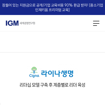
잠들어 있는 지원금으로 공개/기업 교육비용 90% 환급 받자! [중소기업
인재키움 프리미엄 교육]​