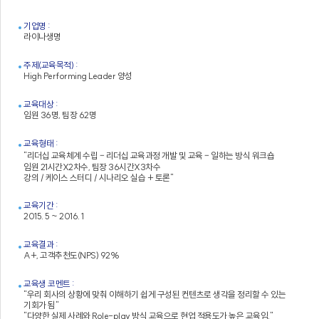
기업명 :
라이나생명
주제(교육목적) :
High Performing Leader 양성
교육대상 :
임원 36명, 팀장 62명
교육형태 :
"리더십 교육체계 수립 – 리더십 교육과정 개발 및 교육 – 일하는 방식 워크숍
임원 21시간X2차수, 팀장 36시간X3차수
강의 / 케이스 스터디 / 시나리오 실습 + 토론"
교육기간 :
2015. 5 ~ 2016. 1
교육결과 :
A+, 고객추천도(NPS) 92%
교육생 코멘트 :
"우리 회사의 상황에 맞춰 이해하기 쉽게 구성된 컨텐츠로 생각을 정리할 수 있는
기회가 됨"
"다양한 실제 사례와 Role-play 방식 교육으로 현업 적용도가 높은 교육임."