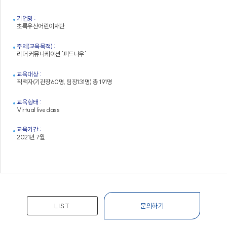
기업명 :
초록우산어린이재단
주제(교육목적) :
리더 커뮤니케이션 '피드나우'
교육대상 :
직책자(기관장60명, 팀장131명) 총 191명
교육형태 :
Virtual live class
교육기간 :
2021년 7월
LIST
문의하기