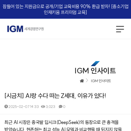
잠들어 있는 지원금으로 공개/기업 교육비용 90% 환급 받자! [중소기업
인재키움 프리미엄 교육]​
IGM 인사이트
IGM 인사이트
[시금치] AI랑 수다 떠는 Z세대, 이유가 있다!
2025-02-07 14:33
3,023
0
본문
최근 AI 시장은 중국발 딥시크(DeepSeek)의 등장으로 큰 충격을
받았습니다. 현존하는 최고 성능 AI 모델과 비교했을 때 뒤지지 않을