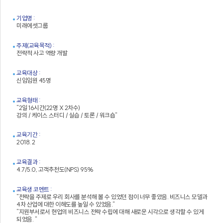
기업명 :
미래에셋그룹
주제(교육목적) :
전략적 사고 역량 개발
교육대상 :
신임임원 45명
교육형태 :
"2일 16시간(22명 X 2차수)
강의 / 케이스 스터디 / 실습 / 토론 / 워크숍"
교육기간 :
2018. 2
교육결과 :
4.7/5.0, 고객추천도(NPS) 95%
교육생 코멘트 :
"전략을 주제로 우리 회사를 분석해 볼 수 있었던 점이 너무 좋았음. 비즈니스 모델과
4차 산업에 대한 이해도를 높일 수 있었음."
"지원부서로서 현업의 비즈니스 전략 수립에 대해 새로운 시각으로 생각할 수 있게
되었음. "