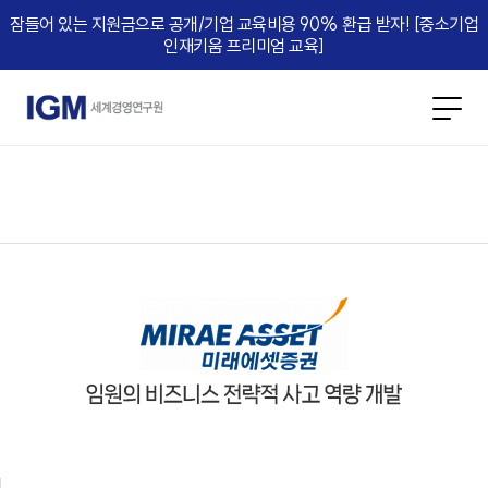
잠들어 있는 지원금으로 공개/기업 교육비용 90% 환급 받자! [중소기업
인재키움 프리미엄 교육]​