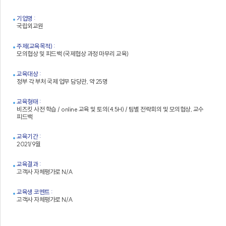
기업명 :
국립외교원
주제(교육목적) :
모의협상 및 피드백 (국제협상 과정 마무리 교육)
교육대상 :
정부 각 부처 국제 업무 담당관, 약 25명
교육형태 :
비즈킷 사전 학습 / online 교육 및 토의(4.5H) / 팀별 전략회의 및 모의협상, 교수
피드백
교육기간 :
2021/9월
교육결과 :
고객사 자체평가로 N/A
교육생 코멘트 :
고객사 자체평가로 N/A