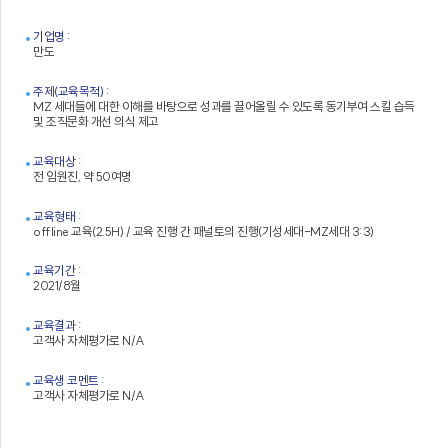
기업명 :
만도
주제(교육목적) :
MZ 세대들에 대한 이해를 바탕으로 성과를 끌어올릴 수 있도록 동기부여 스킬 습득
및 조직문화 개선 의식 제고
교육대상 :
전 임원진, 약 50여명
교육형태 :
offline 교육(2.5H) / 교육 진행 간 패널토의 진행(기성세대-MZ세대 3:3)
교육기간 :
2021/8월
교육결과 :
고객사 자체평가로 N/A
교육생 코멘트 :
고객사 자체평가로 N/A