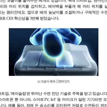
리인 코골이를 줄여주는 베개도 있습니다
.
국내 스타트업
, '
텐마인즈
소리와 머리 위치를 감지하고
,
에어백을
부풀게 해
머리 위치를 
이는 원리인데요
.
앱으로 베개 높낮이를 조절하거나 구체적인 수
해로
CES
혁신상을
3
번째 받았습니다
.
AI
코골이 베개
ⓒ
텐마인즈
타트업, '에이슬립'은 뛰어난 수면 진단 기술로 주목을 받고 있습니
스마트폰 뿐 아니라
,
스마트
TV, IoT
등 마이크가 달린 기기라면 모
니다
.
예를 들어
,
잠에 든 숨소리를 감지하면 저절로 수면등이 켜