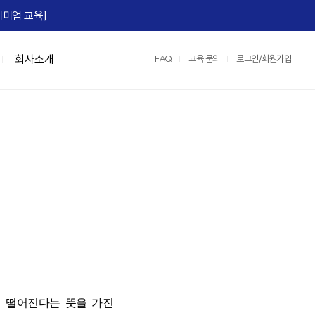
미엄 교육]​
회사소개
FAQ
교육 문의
로그인/회원가입
맞춤형 특강/워크숍
연수원 서비스
IGM Books
협상스쿨
정부지원교육
IGM 영상제작
e)
Team Tool, OKR
맞춤형 특강
2026 지식멤버십
협상최고위 과정(NCP)
중소기업 인재키움 훈련 지원 과정
레퍼런스
팀:노베이션(Team:novation)
협상의 10계명 과정
매치업 클라우드 설계 전문가
교육영상제작 서비스
세일즈 협상
클라우드 네이티브 전문가 도약캠프
운영/인프라 서비스
장)
e, M365)
산업맞춤형 혁신바우처 교육
스튜디오 서비스
어)
☞ IGM 공개교육 한눈에 보기
정
명 과정
면 떨어진다는
뜻을 가진
과정