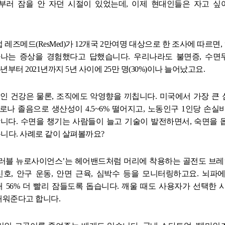
부러 잠을 안 자던 시절이 있었는데
,
이제 현대인들은 자고 싶
업무방식 대전환 M365코파일럿 실
Power BI 실전 대시보드 구축 과정
AI 업무혁명 특강 시리즈
업 레즈메드
(ResMed)
가
12
개국
2
만여명 대상으로 한 조사에 따르면
,
Google Looker 실전 대시보드 구축
타나는 증상을 경험했다고 답했습니다
.
우리나라도 불면증
,
수면
년부터
2021
년까지
5
년 사이에
25
만 명
(30%)
이나 늘어났고요
.
개인 건강은 물론
,
조직에도 악영향을 끼칩니다
.
미국에서 가장 큰
로나 졸음으로 생산성이
4.5~6%
떨어지고
,
노동인구
1
인당 손실
합니다
.
수면을 챙기는 사람들이 늘고 기술이 발전하면서
,
숙면을 
습니다
.
사례로 같이 살펴볼까요
?
러블 뉴로사이언스
’
는 헤어밴드처럼 머리에 착용하는 골전도 브
신호
,
안구 운동
,
안면 근육
,
심박수 등을 모니터링하고요
.
뇌파에
대
56%
더 빨리 잠들도록 돕습니다
.
깨울 때도 사용자가 선택한 
깨워준다고 합니다
.