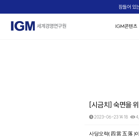
잠들어 있는
IGM콘텐츠
IGM 소개
IGM 강의 맛보기
경영 최고위 / 임원과정
교육생 Real Voice
기업맞춤형 교육 솔루션
Micro Learning(IGM Bizcuit)
실시간 Live 교육
IGM Career
IGM 인사
승진자 교
AX 기업맞
역사
Bizcuit 소개
IGM 트렌드 조찬
기업 맞춤교육 성공사례
IGM EDU X
가치관 경영
[리더십/일반] 의사결
People
임원 승진자 
직무별 AX
에듀
교수진
협상최고위 과정(NCP)
리더십
전략/비즈니스 모델
[리더십/일반] Adaptiv
Life
팀장 승진자
직급별 AX
B2
IGM 사람이야기
핵심인재 육성
HR/조직문화
[리더십/일반] Motivat
Recruiting
업무 프로
자회사
IGM 버츄얼 캠퍼스
유니콘 양성 Scale-up CEO Club
협상
에듀솔빙
[리더십/스킬] 칭찬 
문서기획 
오시는 길
IGM Virtual Campus 등록
[리더십/스킬] 건강한
Copilot
News
[시금치] 숙면을 
[리더십/스킬] Chang
데이터 분석
IGM x Udemy
Coaching Solution
☞ 대한민국
직무역량 교육과정
MBA교육
[리더십/멘탈] 당신의 긍
영상 / 콘
2023-06-23 14:18
4
KEARNEY Insight Forum 65th
그룹 코칭(Hybrid Coaching)
성과평가의 기술
핵심인재 MB
[리더십/멘탈] Bounce
1:1 코칭
족집게 면접관 과정
[조직문화] 두려움 없
본문
사당오락
(
四當五落
)
세일즈 과정(B2B세일즈 & 커뮤니케이션)