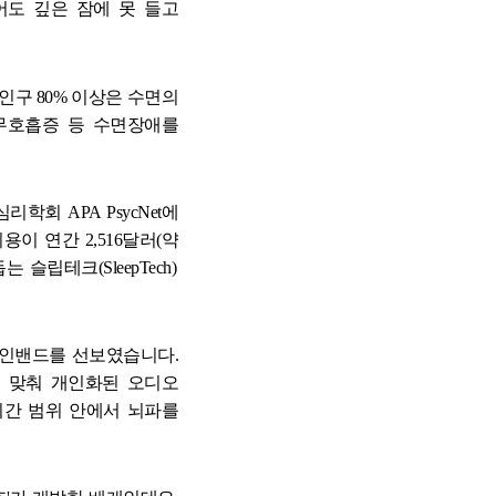
어도 깊은 잠에 못 들고
전 과정
인구
80%
이상은 수면의
 과정
무호흡증 등 수면장애를
 심리학회
APA PsycNet
에
비용이 연간
2,516
달러
(
약
돕는 슬립테크
(SleepTech)
레인밴드를 선보였습니다
.
 맞춰 개인화된 오디오
시간 범위 안에서 뇌파를