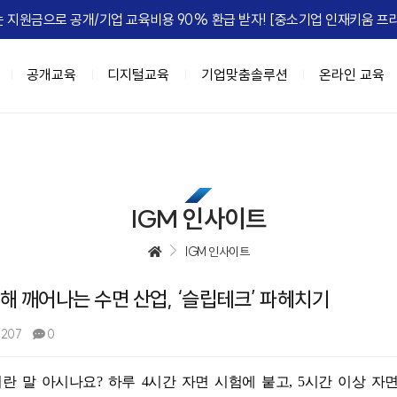
 지원금으로 공개/기업 교육비용 90% 환급 받자! [중소기업 인재키움 프리
공개교육
디지털교육
기업맞춤솔루션
온라인 교육
이트
육과정
춤
IGM FLEX
IGM Place
HRD Seminar
계층별 교육과정
DX 기업맞춤
정, 실패를 줄여라
과정 (8NEEDs Plus)
 기업맞춤
마케팅
[조직문화] 갈등, 거침없이 즐겨라!
리더십 진단 및 디브리핑
강의장 소개
고위임원 과정(7Wings for executiv
DX 사업기획
[성과관리] 
e Leadership
 과정 (STORM)
 기업맞춤
B세일즈, 비즈니스하라
[조직문화] 협업모드 : ON
진단 기반의 역량 향상 교육
공간임대 문의
차장/부장 과정 (CURV:E)
BI 데이터 기반 의사결정
IGM 인사이트
ing MZ
세스 자동화
[성과관리] 무엇이 성과를 이끄는가
팀장급 리더 과정(파워싱크)
Azure 기반 클라우드 전문 인재 육성
엣지있게 하는 법
자동화
[성과관리] Feed 'NOW'
과장/핵심인재 과정 (하이퍼포머 김과
협업,생산성 향상(Google Workspac
IGM 인사이트
 조직정치의 예술
 오피스 자동화
[성과관리] 성과평가피드백
신입사원~근속3년차 과정 (슈퍼주니
위해 깨어나는 수면 산업, ‘슬립테크’ 파헤치기
e Management
 자동화
[문제해결] Critical Thinking
 초우량 기업의 선택, IGM
과정
디지털 교육과정
정 H.E.R.O
텐츠 제작
[전략] Risk Intelligence
,207
0
A 과정 (9-Week MBA)
[인기] C-Level을 위한 생성형AI 과
-back Leadership
[전략] 전략 실행 리더십
[인기] 클로드 에이전트 기반 업무혁
는 조직
[ISSUE] ESG Transformation
이란 말 아시나요
?
하루
4
시간 자면 시험에 붙고
, 5
시간 이상 자
[신규] 팀장을 위한 생성형 AI 활용 