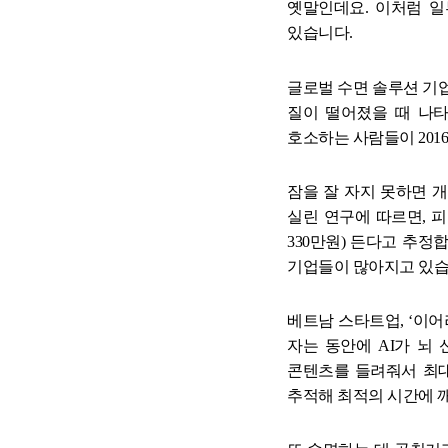
옛말인데요
.
이처럼 일
재무역량 과정 (숫자로 말하는 리더)
있습니다
.
양손잡이 비즈니스 전략
글로벌 수면 솔루션 기
질이 떨어졌을 때 나
호소하는 사람들이
2016
☞ 공개교육 기업맞춤화 프로그램
잠을 잘 자지 못하면 
실린 연구에 따르면
,
피
330
만원
)
든다고 추정
기업들이 많아지고 있
베트남 스타트업
, ‘
이어
자는 동안에
AI
가 뇌 
콘텐츠를 들려줘서 최
추적해 최적의 시간에 