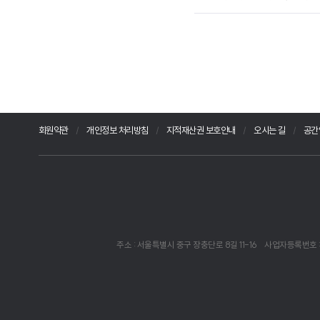
회원약관
개인정보 처리방침
지적재산권 보호안내
오시는 길
공간
주소 : 서울특별시 중구 장충단로 8길 11-16
사업자등록번호 : 