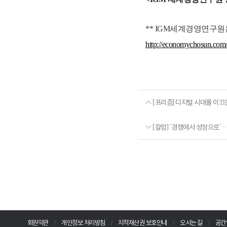
** IGM세계경영연구
http://economychosun.c
[프리즘] 디지털 시대를 이끄
[칼럼] ‘경쟁에서 성장으로’
회원약관
개인정보 처리방침
지적재산권 보호안내
오시는 길
공간