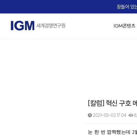
잠들어 있는
IGM콘텐츠
IGM 소개
IGM 강의 맛보기
경영 최고위 / 임원과정
교육생 Real Voice
기업맞춤형 교육 솔루션
Micro Learning(IGM Bizcuit)
실시간 Live 교육
IGM Career
IGM 인사
승진자 교
AX 기업맞
역사
Bizcuit 소개
IGM 트렌드 조찬
기업 맞춤교육 성공사례
IGM EDU X
가치관 경영
[리더십/일반] 의사결
People
임원 승진자 
직무별 AX
에듀
교수진
협상최고위 과정(NCP)
리더십
전략/비즈니스 모델
[리더십/일반] Adaptiv
Life
팀장 승진자
직급별 AX
B2
IGM 사람이야기
핵심인재 육성
HR/조직문화
[리더십/일반] Motivat
Recruiting
업무 프로
자회사
IGM 버츄얼 캠퍼스
유니콘 양성 Scale-up CEO Club
협상
에듀솔빙
[리더십/스킬] 칭찬 
문서기획 
오시는 길
IGM Virtual Campus 등록
[리더십/스킬] 건강한
Copilot
News
[칼럼] 혁신 구호
[리더십/스킬] Chang
데이터 분석
IGM x Udemy
Coaching Solution
☞ 대한민국
직무역량 교육과정
MBA교육
[리더십/멘탈] 당신의 긍
영상 / 콘
2021-03-02 17:04
8
KEARNEY Insight Forum 65th
그룹 코칭(Hybrid Coaching)
성과평가의 기술
핵심인재 MB
[리더십/멘탈] Bounce
1:1 코칭
족집게 면접관 과정
[조직문화] 두려움 없
본문
눈 한 번 깜짝했는데 
세일즈 과정(B2B세일즈 & 커뮤니케이션)