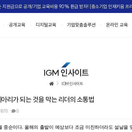
 지원금으로 공개/기업 교육비용 90% 환급 받자! [중소기업 인재키움 프리
공개교육
디지털교육
기업맞춤솔루션
온라인 교육
이트
육과정
춤
IGM FLEX
IGM Place
HRD Seminar
계층별 교육과정
DX 기업맞춤
정, 실패를 줄여라
과정 (8NEEDs Plus)
 기업맞춤
마케팅
[조직문화] 갈등, 거침없이 즐겨라!
리더십 진단 및 디브리핑
강의장 소개
고위임원 과정(7Wings for executiv
DX 사업기획
[성과관리] 
e Leadership
 과정 (STORM)
 기업맞춤
B세일즈, 비즈니스하라
[조직문화] 협업모드 : ON
진단 기반의 역량 향상 교육
공간임대 문의
차장/부장 과정 (CURV:E)
BI 데이터 기반 의사결정
IGM 인사이트
ing MZ
세스 자동화
[성과관리] 무엇이 성과를 이끄는가
팀장급 리더 과정(파워싱크)
Azure 기반 클라우드 전문 인재 육성
엣지있게 하는 법
자동화
[성과관리] Feed 'NOW'
과장/핵심인재 과정 (하이퍼포머 김과
협업,생산성 향상(Google Workspac
IGM 인사이트
 조직정치의 예술
 오피스 자동화
[성과관리] 성과평가피드백
신입사원~근속3년차 과정 (슈퍼주니
 메아리가 되는 것을 막는 리더의 소통법
e Management
 자동화
[문제해결] Critical Thinking
 초우량 기업의 선택, IGM
과정
디지털 교육과정
정 H.E.R.O
텐츠 제작
[전략] Risk Intelligence
,870
0
A 과정 (9-Week MBA)
[인기] C-Level을 위한 생성형AI 과
-back Leadership
[전략] 전략 실행 리더십
[인기] 클로드 에이전트 기반 업무혁
는 조직
[ISSUE] ESG Transformation
2월 중순이다. 올해의 출발이 예상보다 조금 미진하더라도 설날을 
[신규] 팀장을 위한 생성형 AI 활용 