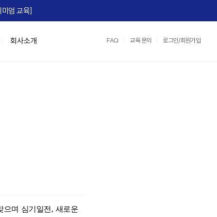
미엄 교육]​
회사소개
FAQ
교육 문의
로그인/회원가입
맞춤형 특강/워크숍
연수원 서비스
IGM Books
협상스쿨
정부지원교육
IGM 영상제작
e)
Team Tool, OKR
맞춤형 특강
2026 지식멤버십
협상최고위 과정(NCP)
중소기업 인재키움 훈련 지원 과정
레퍼런스
팀:노베이션(Team:novation)
협상의 10계명 과정
매치업 클라우드 설계 전문가
교육영상제작 서비스
세일즈 협상
클라우드 네이티브 전문가 도약캠프
운영/인프라 서비스
장)
e, M365)
산업맞춤형 혁신바우처 교육
스튜디오 서비스
어)
☞ IGM 공개교육 한눈에 보기
정
명 과정
맞으며 심기일전, 새로운
과정