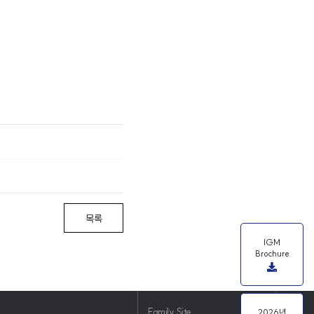
목록
IGM
Brochure
Family Site
2026년