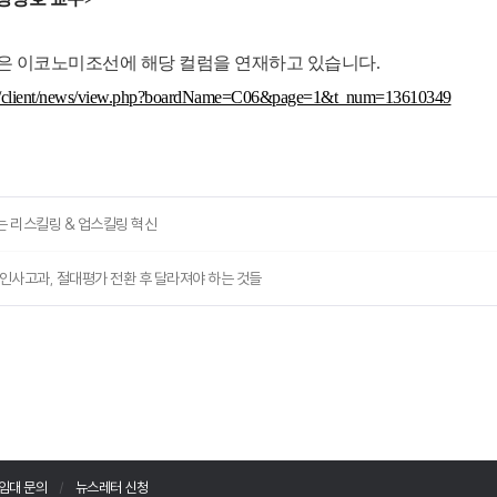
원은 이코노미조선에 해당 컬럼을 연재하고 있습니다.
om/client/news/view.php?boardName=C06&page=1&t_num=13610349
는 리스킬링 & 업스킬링 혁신
…인사고과, 절대평가 전환 후 달라져야 하는 것들
임대 문의
뉴스레터 신청