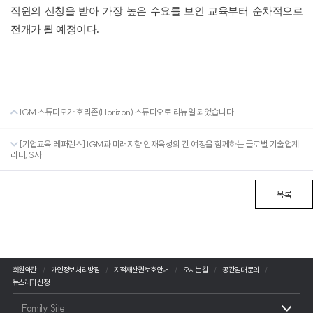
직원의 신청을 받아 가장 높은 수요를 보인 교육부터 순차적으로
전개가 될 예정이다
.
IGM 스튜디오가 호리존(Horizon) 스튜디오로 리뉴얼 되었습니다.
[기업교육 레퍼런스] IGM과 미래지향 인재육성의 긴 여정을 함께하는 글로벌 기술업계
리더, S사
목록
회원약관
개인정보 처리방침
지적재산권 보호안내
오시는 길
공간임대 문의
뉴스레터 신청
Family Site