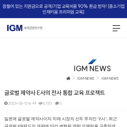
잠들어 있는 지원금으로 공개/기업 교육비용 90% 환급 받자! [중소기업
인재키움 프리미엄 교육]​
IGM NEWS
IGM NEWS
IGM NEWS
글로벌 제약사 E사의 전사 통합 교육 프로젝트
2023-05-12 16:49
5,720
0
본문
일본계 글로벌 제약사이자 치매 시장의 선두 주자인
‘E
사
’,
최근
글로벌
HR
제도의 개편에 따라 변화된 역량 모델링을 구축하게