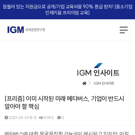
잠들어 있는 지원금으로 공개/기업 교육비용 90% 환급 받자! [중소기업
인재키움 프리미엄 교육]​
IGM 인사이트
IGM 인사이트
[프리즘] 이미 시작된 미래 메타버스, 기업이 반드시
알아야 할 핵심
2021-09-01 15:12
9,993
0
본문
메타버스에 대한 무궁무진한 가능성이 제시되고 있지만, 아직