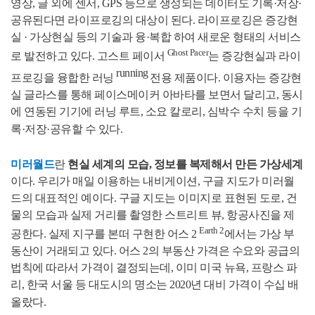
영상, 글 외에 센서, GPS 등으로 생성되는 데이터도 기록·저장·
공유된다면 라이프로깅의 대상이 된다. 라이프로깅은 증강현
실 · 가상현실 등의 기술과 융·복합 하여 새로운 형태의 서비스
Ghost Pacer
로 발전하고 있다. 고스트 페이서
는 증강현실과 라이
running
프로깅을 융합한 러닝
전용 제품이다. 이용자는 증강현
실 글라스를 통해 페이스메이커 아바타를 보면서 달리고, 동시
에 연동된 기기에 러닝 루트, 소요 칼로리, 심박수 수치 등을 기
록·저장·공유할 수 있다.
미러월드
란
현실 세계의 모습, 정보를 복제해서 만든 가상세계
이다. 우리가 매일 이용하는 내비게이션, 구글 지도가 미러월
드의 대표적인 예이다. 구글 지도는 이미지로 표현된 도로, 건
물의 모습과 실제 거리를 촬영한 스트리트 뷰, 항공사진을 제
Earth 2
공한다. 실제 지구를 본떠 구현한 어스 2
에서는 가상 부
동산이 거래되고 있다. 어스 2의 부동산 가격은 수요와 공급의
법칙에 따라서 가격이 결정되는데, 이미 미국 뉴욕, 프랑스 파
리, 한국 서울 등 대도시의 명소는 2020년 대비 가격이 수십 배
올랐다.