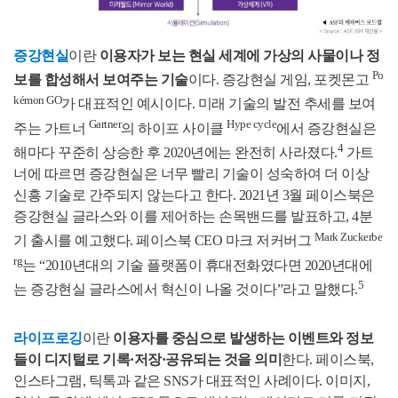
증강현실
이란
이용자가 보는 현실 세계에 가상의 사물이나 정
Po
보를 합성해서 보여주는 기술
이다. 증강현실 게임, 포켓몬고
kémon GO
가 대표적인 예시이다. 미래 기술의 발전 추세를 보여
Gartner
Hype cycle
주는 가트너
의 하이프 사이클
에서 증강현실은
4
해마다 꾸준히 상승한 후 2020년에는 완전히 사라졌다.
가트
너에 따르면 증강현실은 너무 빨리 기술이 성숙하여 더 이상
신흥 기술로 간주되지 않는다고 한다. 2021년 3월 페이스북은
증강현실 글라스와 이를 제어하는 손목밴드를 발표하고, 4분
Mark Zuckerbe
기 출시를 예고했다. 페이스북 CEO 마크 저커버그
rg
는 “2010년대의 기술 플랫폼이 휴대전화였다면 2020년대에
5
는 증강현실 글라스에서 혁신이 나올 것이다”라고 말했다.
라이프로깅
이란
이용자를 중심으로 발생하는 이벤트와 정보
들이 디지털로 기록·저장·공유되는 것을 의미
한다. 페이스북,
인스타그램, 틱톡과 같은 SNS가 대표적인 사례이다. 이미지,