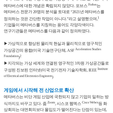
Forbes
메타버스에 대한 개념은 확립되지 않았다. 포브스
는
메타버스 전문가 20명의 분석을 토대로 “2021년 메타버스를
1
정의하는 것은 간단한 작업이 아니다.”라고 설명했으며,
기업들이 메타버스를 지칭하는 용어도 각양각색이다.
연구기관들은 메타버스를 다음과 같이 정의하였다.
▶
가상적으로 향상된 물리적 현실과 물리적으로 영구적인
Acceleration Studies
가상공간의 융합
(미국 기술연구단체, ASF
Foundation
2
)
▶
지각되는 가상 세계와 연결된 영구적인 3차원 가상공간들로
Institute
구성된 진보된 인터넷
(미국 전기전자 기술자학회, IEEE
of Electrical and Electronics Engineers
)
게임에서 시작해 전 산업으로 확산
메타버스는 비단 게임 산업에 국한되지 않고 기업의 일하는 방
Zoom
Cisco Webex
식까지도 바꾸고 있다. 줌
, 시스코 웹엑스
등 화
상회의는 대면회의보다 몰입도가 떨어진다는 단점이 있는데,