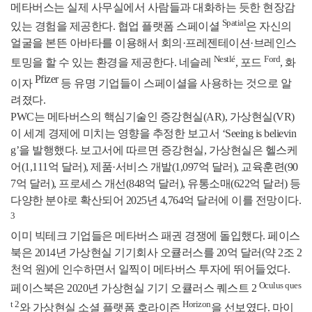
메타버스는 실제 사무실에서 사람들과 대화하는 듯한 현장감
Spatial
있는 경험을 제공한다. 협업 플랫폼 스페이셜
은 자신의
얼굴을 본뜬 아바타를 이용해서 회의·프레젠테이션·브레인스
Nestlé
Ford
토밍을 할 수 있는 환경을 제공한다. 네슬레
, 포드
, 화
Pfizer
이자
등 유명 기업들이 스페이셜을 사용하는 것으로 알
려졌다.
PWC는 메타버스의 핵심기술인 증강현실(AR), 가상현실(VR)
이 세계 경제에 미치는 영향을 추정한 보고서 ‘Seeing is believin
g’을 발행했다. 보고서에 따르면 증강현실, 가상현실은 헬스케
어(1,111억 달러), 제품·서비스 개발(1,097억 달러), 교육훈련(90
7억 달러), 프로세스 개선(848억 달러), 유통소매(622억 달러) 등
다양한 분야로 확산되어 2025년 4,764억 달러에 이를 전망이다.
3
이미 빅테크 기업들은 메타버스 패권 경쟁에 돌입했다. 페이스
북은 2014년 가상현실 기기회사 오큘러스를 20억 달러(약 2조 2
천억 원)에 인수하면서 일찍이 메타버스 투자에 뛰어들었다.
Oculus ques
페이스북은 2020년 가상현실 기기 오큘러스 퀘스트 2
t 2
Horizon
와 가상현실 소셜 플랫폼 호라이즌
을 선보였다. 마이