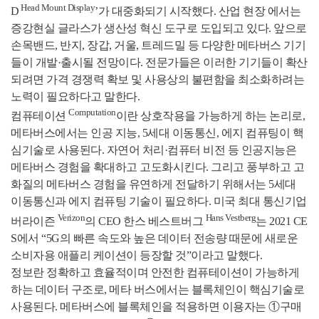
Head Mount Display
D
’가 대중화되기 시작했다. 산업 현장 에서는
증강현실 글라스가 생산성 혁신 도구로 도입되고 있다. 앞으로
손목밴드, 반지, 장갑, 거울, 트레드밀 등 다양한 메타버스 기기
들이 개발·출시될 전망이다. 전문가들은 이러한 기기들이 확산
되려면 가격 경쟁력 확보 및 사용상의 불편함을 최소화하려는
노력이 필요하다고 말한다.
Computation
컴퓨테이션
이란 상호작용을 가능하게 하는 논리로,
메타버스에서는 인공 지능, 5세대 이동통신, 에지 컴퓨팅이 핵
심기술로 사용된다. 자연어 처리·컴퓨터 비전 등 인공지능은
메타버스 경험을 확대하고 고도화시킨다. 그리고 풍부하고 고
화질의 메타버스 경험을 유연하게 전달하기 위해서는 5세대
이동통신과 에지 컴퓨팅 기술이 필요하다. 미국 최대 통신기업
Verizon
Hans Vestberg
버라이즌
의 CEO 한스 베스트버그
는 2021 CE
S에서 “5G의 빠른 속도와 높은 데이터 전송량 때문에 새로운
소비자용 애플리 케이션이 등장할 것”이라고 말했다.
정보란 정확하고 효율적이며 안전한 컴퓨테이션이 가능하게
하는 데이터 구조로, 메타 버스에서는 블록체인이 핵심기술로
사용된다. 메타버스에 블록체인을 적용하면 이용자는 ①구매