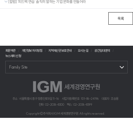
[칼럼] ‘피드백 연습’ 솔직히 말하는 기업 문화를 만들어라
목록
회원약관
개인정보 처리방침
지적재산권 보호안내
오시는 길
공간임대 문의
뉴스레터 신청
Family Site
주소 : 서울특별시 중구 장충단로 8길 11-16
사업자등록번호 : 101-86-24196
대표자 : 조승용
전화 : 02-2036-8300
팩스 : 02-2036-8399
Copyright©주식회사 IGM 세계경영연구원. All rights reserved.