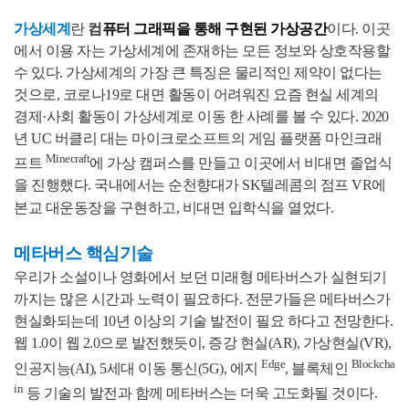
가상세계
란
컴
퓨터 그래픽을 통해 구현된 가상공간
이다. 이곳
에서 이용 자는 가상세계에 존재하는 모든 정보와 상호작용할
수 있다. 가상세계의 가장 큰 특징은 물리적인 제약이 없다는
것으로, 코로나19로 대면 활동이 어려워진 요즘 현실 세계의
경제·사회 활동이 가상세계로 이동 한 사례를 볼 수 있다. 2020
년 UC 버클리 대는 마이크로소프트의 게임 플랫폼 마인크래
Minecraft
프트
에 가상 캠퍼스를 만들고 이곳에서 비대면 졸업식
을 진행했다. 국내에서는 순천향대가 SK텔레콤의 점프 VR에
본교 대운동장을 구현하고, 비대면 입학식을 열었다.
메타버스 핵심기술
우리가 소설이나 영화에서 보던 미래형 메타버스가 실현되기
까지는 많은 시간과 노력이 필요하다. 전문가들은 메타버스가
현실화되는데 10년 이상의 기술 발전이 필요 하다고 전망한다.
웹 1.0이 웹 2.0으로 발전했듯이, 증강 현실(AR), 가상현실(VR),
Edge
Blockcha
인공지능(AI), 5세대 이동 통신(5G), 에지
, 블록체인
in
등 기술의 발전과 함께 메타버스는 더욱 고도화될 것이다.