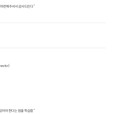
전 과정
 마련해주셔서 감사드린다."
 과정
vestor)
 있어야 한다는 점을 학습함."