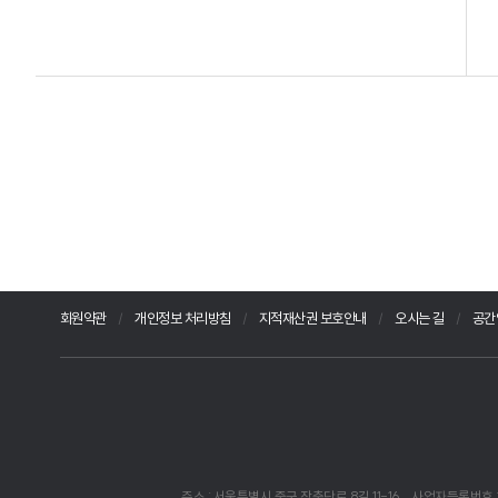
회원약관
개인정보 처리방침
지적재산권 보호안내
오시는 길
공간
주소 : 서울특별시 중구 장충단로 8길 11-16
사업자등록번호 : 