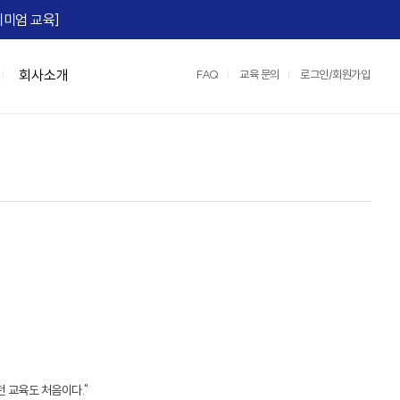
미엄 교육]​
회사소개
FAQ
교육 문의
로그인/회원가입
맞춤형 특강/워크숍
연수원 서비스
IGM Books
협상스쿨
정부지원교육
IGM 영상제작
e)
Team Tool, OKR
맞춤형 특강
2026 지식멤버십
협상최고위 과정(NCP)
중소기업 인재키움 훈련 지원 과정
레퍼런스
팀:노베이션(Team:novation)
협상의 10계명 과정
매치업 클라우드 설계 전문가
교육영상제작 서비스
세일즈 협상
클라우드 네이티브 전문가 도약캠프
운영/인프라 서비스
장)
e, M365)
산업맞춤형 혁신바우처 교육
스튜디오 서비스
어)
☞ IGM 공개교육 한눈에 보기
정
명 과정
던 교육도 처음이다."
과정