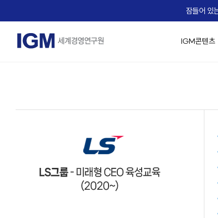
잠들어 있는
IGM콘텐츠
IGM 소개
IGM 강의 맛보기
경영 최고위 / 임원과정
교육생 Real Voice
기업맞춤형 교육 솔루션
Micro Learning(IGM Bizcuit)
실시간 Live 교육
IGM Career
IGM 인사
승진자 교
AX 기업맞
역사
Bizcuit 소개
IGM 트렌드 조찬
기업 맞춤교육 성공사례
IGM EDU X
가치관 경영
[리더십/일반] 의사결
People
임원 승진자 
직무별 AX
에듀
교수진
협상최고위 과정(NCP)
리더십
전략/비즈니스 모델
[리더십/일반] Adaptiv
Life
팀장 승진자
직급별 AX
B2
IGM 사람이야기
핵심인재 육성
HR/조직문화
[리더십/일반] Motivat
Recruiting
업무 프로
자회사
IGM 버츄얼 캠퍼스
유니콘 양성 Scale-up CEO Club
협상
에듀솔빙
[리더십/스킬] 칭찬 
문서기획 
오시는 길
IGM Virtual Campus 등록
[리더십/스킬] 건강한
Copilot
News
[리더십/스킬] Chang
데이터 분석
IGM x Udemy
Coaching Solution
☞ 대한민국
직무역량 교육과정
MBA교육
[리더십/멘탈] 당신의 긍
영상 / 콘
KEARNEY Insight Forum 65th
그룹 코칭(Hybrid Coaching)
성과평가의 기술
핵심인재 MB
[리더십/멘탈] Bounce
1:1 코칭
족집게 면접관 과정
[조직문화] 두려움 없
세일즈 과정(B2B세일즈 & 커뮤니케이션)