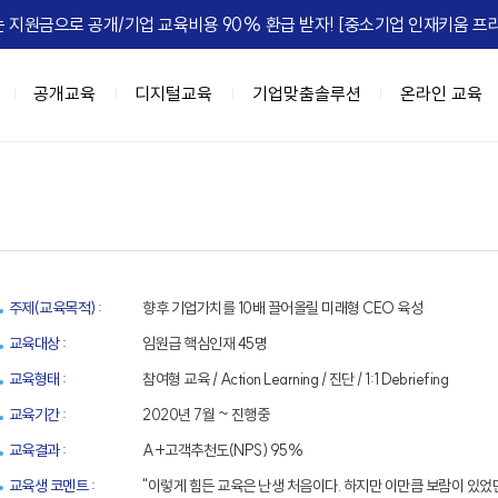
 지원금으로 공개/기업 교육비용 90% 환급 받자! [중소기업 인재키움 프리
공개교육
디지털교육
기업맞춤솔루션
온라인 교육
이트
육과정
춤
IGM FLEX
IGM Place
HRD Seminar
계층별 교육과정
DX 기업맞춤
정, 실패를 줄여라
과정 (8NEEDs Plus)
 기업맞춤
마케팅
[조직문화] 갈등, 거침없이 즐겨라!
리더십 진단 및 디브리핑
강의장 소개
고위임원 과정(7Wings for executiv
DX 사업기획
[성과관리] 
e Leadership
 과정 (STORM)
 기업맞춤
B세일즈, 비즈니스하라
[조직문화] 협업모드 : ON
진단 기반의 역량 향상 교육
공간임대 문의
차장/부장 과정 (CURV:E)
BI 데이터 기반 의사결정
ing MZ
세스 자동화
[성과관리] 무엇이 성과를 이끄는가
팀장급 리더 과정(파워싱크)
Azure 기반 클라우드 전문 인재 육성
엣지있게 하는 법
자동화
[성과관리] Feed 'NOW'
과장/핵심인재 과정 (하이퍼포머 김과
협업,생산성 향상(Google Workspac
주제(교육목적) :
향후 기업가치를 10배 끌어올릴 미래형 CEO 육성
 조직정치의 예술
 오피스 자동화
[성과관리] 성과평가피드백
신입사원~근속3년차 과정 (슈퍼주니
교육대상 :
임원급 핵심인재 45명
e Management
 자동화
[문제해결] Critical Thinking
교육형태 :
참여형 교육 / Action Learning / 진단 / 1:1 Debriefing
 초우량 기업의 선택, IGM
과정
디지털 교육과정
정 H.E.R.O
텐츠 제작
[전략] Risk Intelligence
교육기간 :
2020년 7월 ~ 진행중
A 과정 (9-Week MBA)
[인기] C-Level을 위한 생성형AI 과
-back Leadership
[전략] 전략 실행 리더십
교육결과 :
A+고객추천도(NPS) 95%
[인기] 클로드 에이전트 기반 업무혁
는 조직
[ISSUE] ESG Transformation
교육생 코멘트 :
"이렇게 힘든 교육은 난생 처음이다. 하지만 이만큼 보람이 있었
[신규] 팀장을 위한 생성형 AI 활용 