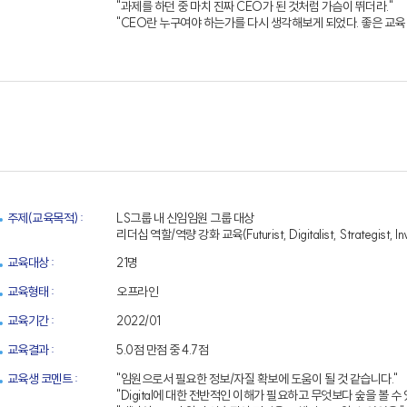
"과제를 하던 중 마치 진짜 CEO가 된 것처럼 가슴이 뛰더라."
업무방식 대전환 M365코파일럿 실
"CEO란 누구여야 하는가를 다시 생각해보게 되었다. 좋은 교육
Power BI 실전 대시보드 구축 과정
AI 업무혁명 특강 시리즈
Google Looker 실전 대시보드 구축
주제(교육목적) :
LS그룹 내 신임임원 그룹 대상
리더십 역할/역량 강화 교육(Futurist, Digitalist, Strategist, In
교육대상 :
21명
교육형태 :
오프라인
교육기간 :
2022/01
교육결과 :
5.0점 만점 중 4.7점
교육생 코멘트 :
"임원으로서 필요한 정보/자질 확보에 도움이 될 것 같습니다."
"Digital에 대한 전반적인 이해가 필요하고 무엇보다 숲을 볼 수