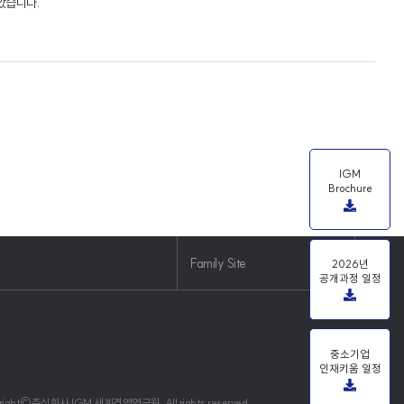
았습니다."
IGM
Brochure
Family Site
2026년
공개과정 일정
중소기업
인재키움 일정
right©주식회사 IGM 세계경영연구원. All rights reserved.