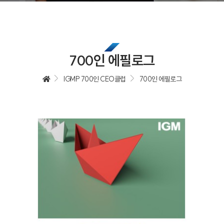
업무방식 대전환 M365코파일럿 실
Power BI 실전 대시보드 구축 과정
AI 업무혁명 특강 시리즈
Google Looker 실전 대시보드 구축
700인 에필로그
IGMP 700인 CEO클럽
700인 에필로그