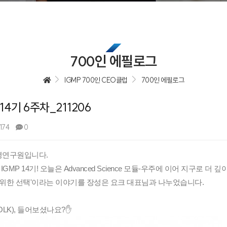
업무방식 대전환 M365코파일럿 실
Power BI 실전 대시보드 구축 과정
AI 업무혁명 특강 시리즈
Google Looker 실전 대시보드 구축
700인 에필로그
IGMP 700인 CEO클럽
700인 에필로그
14기 6주차_211206
174
0
영연구원입니다.
GMP 14기! 오늘은 Advanced Science 모듈-우주에 이어 지구로 더 
 위한 선택'이라는 이야기를 장성은 요크 대표님과 나누었습니다.
LK), 들어보셨나요?
✋