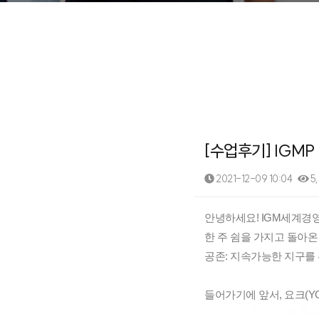
재무역량 과정 (숫자로 말하는 리더)
양손잡이 비즈니스 전략
☞ 공개교육 기업맞춤화 프로그램
[수업후기] IGMP 
2021-12-09 10:04
5,
본문
안녕하세요! IGM세계경
한 주 쉼을 가지고 돌아온 I
공존: 지속가능한 지구를
들어가기에 앞서, 요크(YO