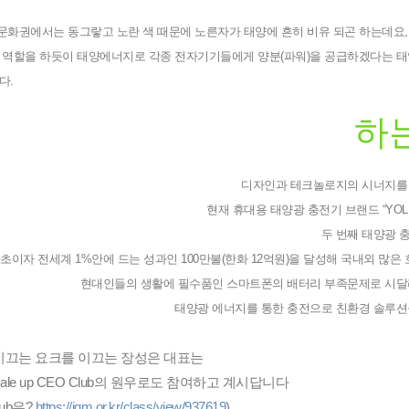
서양 문화권에서는 동그랗고 노란 색 때문에 노른자가 태양에 흔히 비유 되곤 하는데요,
 역할을 하듯이 태양에너지로 각종 전자기기들에게 양분(파워)을 공급하겠다는 태
다.
하
디자인과 테크놀로지의 시너지를
현재 휴대용 태양광 충전기 브랜드 “YOL
두 번째 태양광 충전
초이자 전세계 1%안에 드는 성과인 100만불(한화 12억원)을 달성해 국내외 많은 
현대인들의 생활에 필수품인 스마트폰의 배터리 부족문제로 시달
태양광 에너지를 통한 충전으로 친환경 솔루션
이끄는 요크를 이끄는 장성은 대표는
Scale up CEO Club의 원우로도 참여하고 계시답니다
lub은?
https://igm.or.kr/class/view/937619
)