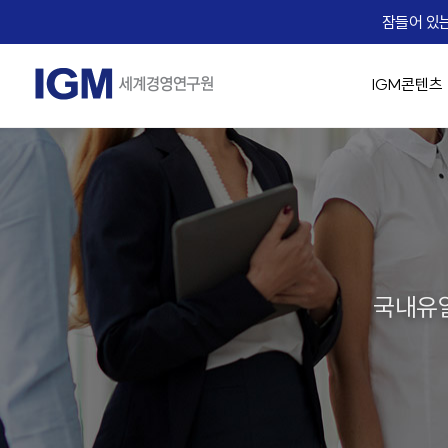
잠들어 있는
IGM콘텐츠
IGM 소개
IGM 강의 맛보기
경영 최고위 / 임원과정
교육생 Real Voice
기업맞춤형 교육 솔루션
Micro Learning(IGM Bizcuit)
실시간 Live 교육
IGM Career
IGM 인사
승진자 교
AX 기업맞
역사
Bizcuit 소개
IGM 트렌드 조찬
기업 맞춤교육 성공사례
IGM EDU X
가치관 경영
[리더십/일반] 의사결
People
임원 승진자 
직무별 AX
에듀
교수진
협상최고위 과정(NCP)
리더십
전략/비즈니스 모델
[리더십/일반] Adaptiv
Life
팀장 승진자
직급별 AX
B2
IGM 사람이야기
핵심인재 육성
HR/조직문화
[리더십/일반] Motivat
Recruiting
업무 프로
자회사
IGM 버츄얼 캠퍼스
유니콘 양성 Scale-up CEO Club
협상
에듀솔빙
[리더십/스킬] 칭찬 
문서기획 
오시는 길
IGM Virtual Campus 등록
국내유일
[리더십/스킬] 건강한
Copilot
News
[리더십/스킬] Chang
데이터 분석
IGM x Udemy
Coaching Solution
☞ 대한민국
직무역량 교육과정
MBA교육
[리더십/멘탈] 당신의 긍
영상 / 콘
KEARNEY Insight Forum 65th
그룹 코칭(Hybrid Coaching)
성과평가의 기술
핵심인재 MB
[리더십/멘탈] Bounce
1:1 코칭
족집게 면접관 과정
[조직문화] 두려움 없
세일즈 과정(B2B세일즈 & 커뮤니케이션)