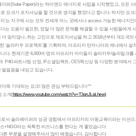
이퍼(Solar Paper)라는 하이엔드 에너지로 사업을 시작했었고, 모든 
로 요크가 포지셔닝을 할 것으로 생각을 했었다고 합니다. 하지만 요크
'는 지구에 사는 모두 전세계 어느 곳에서나 access 가능한 에너지인데
다는 도움이 필요한, 정말 더 많은 문제를 해결할 수 있을 사람들에게 사
 더 맞지않나..하는 고민으로 재포지셔닝을 하고 
2018년부터 개도국의
 '솔라카우 프로젝트'를 기획하며, 아프리카 탄자니아와 케냐에서 설치
니다. 현재기준 6,000여 명의 아프리카 아이들이 솔라카우/솔라밀크를 
과  P4G파트너링 선정, IF소셜임팩트, CES혁신상 등 다양한 분야에서 
 발걸음을 내딛고 있습니다.
더더욱 기대되는 요크! 많은 관심 부탁드립니다^^
) 소개(
https://www.youtube.com/watch?v=T3pnJLpLhew)
로서 솔라페이퍼의 성공 경험에서 아프리카의 아동교육이라는 미션으로
스+NGO라는 독특한 비즈니스를 한다는 게 좋았습니다
 다른 부분을 설명해주셔서 많이 배웠습니다. 감사합니다