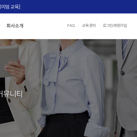
미엄 교육]​
회사소개
FAQ
교육 문의
로그인/회원가입
맞춤형 특강/워크숍
연수원 서비스
IGM Books
협상스쿨
정부지원교육
IGM 영상제작
e)
Team Tool, OKR
맞춤형 특강
2026 지식멤버십
협상최고위 과정(NCP)
중소기업 인재키움 훈련 지원 과정
레퍼런스
팀:노베이션(Team:novation)
협상의 10계명 과정
매치업 클라우드 설계 전문가
교육영상제작 서비스
세일즈 협상
클라우드 네이티브 전문가 도약캠프
운영/인프라 서비스
장)
e, M365)
산업맞춤형 혁신바우처 교육
스튜디오 서비스
 커뮤니티
어)
☞ IGM 공개교육 한눈에 보기
정
명 과정
과정