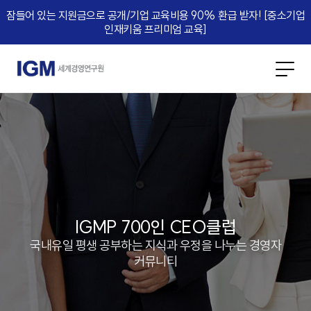
잠들어 있는 지원금으로 공개/기업 교육비용 90% 환급 받자! [중소기업
인재키움 프리미엄 교육]​
IGMP 700인 CEO클럽
국내유일 평생 공부하는 지식과 우정을 나누는 경영자
커뮤니티