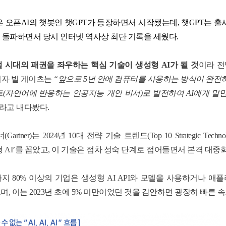
은 오픈
AI
의 챗봇인 챗
GPT
가 등장하면서 시작됐는데
,
챗
GPT
는 출
를 돌파하면서 당시 인터넷 역사상 최단 기록을 세웠다
.
 시대의 패권을 좌우하는 핵심 기술이 생성형
AI
가 될 것
이라 
자 빌 게이츠는
“
앞으로
5
년 안에 컴퓨터를 사용하는 방식이 완전히
트
(
자연어에 반응하는 인공지능 개인 비서
)
로 발전하여
AI
에게 말만
라고 내다봤다
.
너
(Gartner)
는
2024
년
10
대 전략 기술 트렌드
(Top 10 Strategic Techno
형
AI’
를 꼽았고
,
이 기술은 점차 성숙 단계로 접어들면서 본격 대중
까지
80%
이상의 기업은 생성형
AI API
와 모델을 사용하거나 애플
으며
,
이는
2023
년 초에
5%
미만이었던 것을 감안하면 굉장히 빠른 