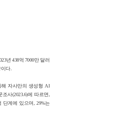
023
년
438
억
7000
만 달러
망이다
.
통해 자사만의 생성형
AI
문조사
(2023.6)
에 따르면
,
색 단계에 있으며
, 29%
는