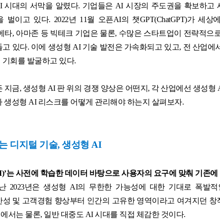
I
시대의 서막을 알렸다
.
기업들은
AI
시장의 주도권을 확보하고 
업무방식 대전환 M365코파일럿 실
을 벌이고 있다
. 2022
년
11
월 오픈
AI
의 챗
GPT(ChatGPT)
가 세상에
Power BI 실전 대시보드 구축 과정
메타
,
아마존 등 빅테크 기업은 물론
,
수많은 스타트업이 전략적으로
AI 업무혁명 특강 시리즈
들고 있다
.
이에 생성형
AI
기술 발전은 가속화되고 있고
,
전 산업에
Google Looker 실전 대시보드 구축
 기회를 발굴하고 있다
.
든 지금
,
생성형
AI
판 위의 경쟁 양상은 어떤지
,
각 산업에선 생성형
 생성형
AI
리스크를 어떻게 관리해야 하는지 살펴보자
.
는 디지털 기술
,
생성형
AI
)’
는 사전에 학습한 데이터 바탕으로 사용자의 요구에 맞춰 기존에
난
2023
년은 생성형
AI
의 무한한 가능성에 대한 기대로 폭발적
산성 및 고객경험 향상부터 인간의 고유한 영역이라고 여겨지던 창
업에서는 물론
,
일반 대중도
AI
시대를 직접 체감한 것이다
.