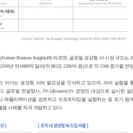
트
(Fortune Business Insights)
에 따르면
,
글로벌 생성형
AI
시장 규모는
2
2030
년 약
6680
억 달러
(
약
883
조
2296
억 원
)
으로 약
15
배 증가할 전
스 리더는 생성형
AI
의 필요성을 인식하고 있으며
,
여러 실험을 
다
.
글로벌 컨설팅사
,
커니
(Kearney)
가 경영진 대상으로 실시한 설
AI
애플리케이션을 검토하고 프로토타입을 실험하는 등 초기 탐
활용 사례를 적극 개발하고 있다
.