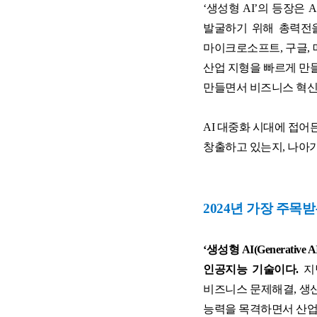
‘
생성형
AI’
의 등장은
A
재무역량 과정 (숫자로 말하는 리더)
발굴하기 위해 총력전
양손잡이 비즈니스 전략
마이크로소프트
,
구글
,
산업 지형을 빠르게 만
만들면서 비즈니스 혁신
☞ 공개교육 기업맞춤화 프로그램
AI
대중화 시대에 접어
창출하고 있는지
,
나아가
2024
년 가장 주목받
‘생성형
AI(Generative AI
인공지능 기술이다
.
지
비즈니스 문제해결
,
생
능력을 목격하면서 산