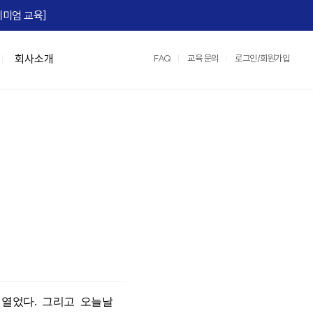
미엄 교육]​
회사소개
FAQ
교육 문의
로그인/회원가입
맞춤형 특강/워크숍
연수원 서비스
IGM Books
협상스쿨
정부지원교육
IGM 영상제작
e)
Team Tool, OKR
맞춤형 특강
2026 지식멤버십
협상최고위 과정(NCP)
중소기업 인재키움 훈련 지원 과정
레퍼런스
팀:노베이션(Team:novation)
협상의 10계명 과정
매치업 클라우드 설계 전문가
교육영상제작 서비스
세일즈 협상
클라우드 네이티브 전문가 도약캠프
운영/인프라 서비스
장)
e, M365)
산업맞춤형 혁신바우처 교육
스튜디오 서비스
어)
☞ IGM 공개교육 한눈에 보기
정
명 과정
 열었다
.
그리고 오늘날
과정