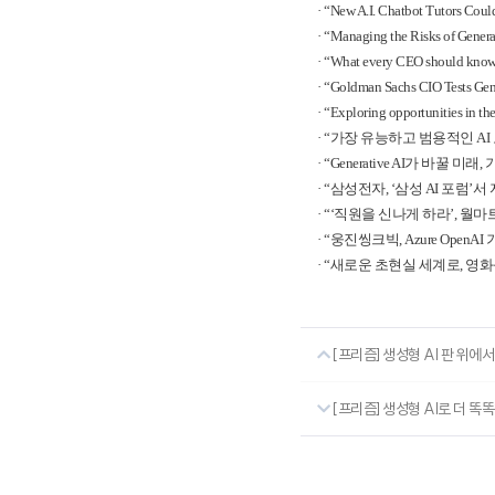
·
“New A.I. Chatbot Tutors Coul
·
“Managing the Risks of Generat
·
“What every CEO should know 
·
“Goldman Sachs CIO Tests Genera
·
“Exploring opportunities in t
·
“
가장 유능하고 범용적인
AI
·
“Generative AI
가 바꿀 미래
,
·
“
삼성전자
, ‘
삼성
AI
포럼
’
서 
·
“‘
직원을 신나게 하라
’,
월마
·
“
웅진씽크빅
, Azure OpenAI
·
“
새로운 초현실 세계로
,
영화
[프리즘] 생성형 AI 판 위
[프리즘] 생성형 AI로 더 똑