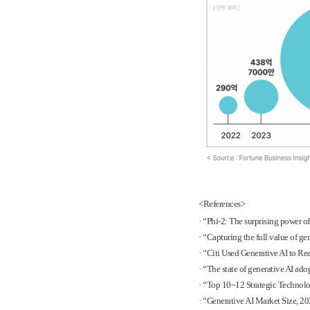
<References>
·
“Phi-2: The surprising power o
·
“Capturing the full value of 
·
“Citi Used Generative AI to Re
·
“The state of generative AI ado
·
“Top 10~12 Strategic Technolog
·
“Generative AI Market Size, 20