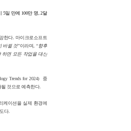
시
5
일 만에
100
만 명
, 2
달
전망한다
.
마이크로소프트
 바뀔 것
”
이라며
,
“
향후
 하면 모든 작업을 대신
logy Trends for 2024)
중
화될 것으로 예측한다
.
리케이션을 실제 환경에
속도다
.