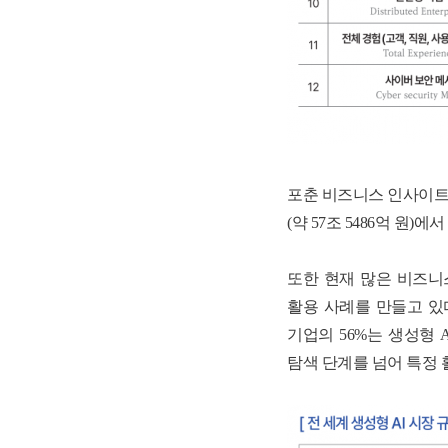
포춘 비즈니스 인사이
(
약
57
조
5486
억 원
)
에서
또한 현재 많은 비즈니
활용 사례를 만들고 있
기업의
56%
는 생성형
탐색 단계를 넘어 특정 