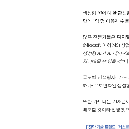
생성형
AI
에 대한 관심
만에
1
억 명 이용자 수
많은 전문가들은
디지털
(Microsoft,
이하
MS)
창업
생성형
AI
가
AI
에이전
처리해줄 수 있을 것
”
이
글로벌 컨설팅사
,
가트
하나로
‘
보편화된 생성
또한 가트너는
2026
년
배포할 것이라 전망했