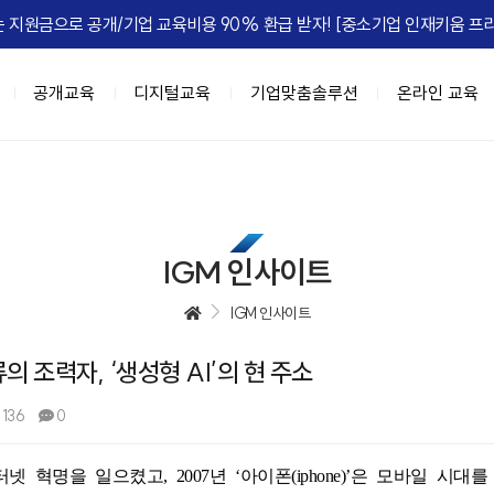
 지원금으로 공개/기업 교육비용 90% 환급 받자! [중소기업 인재키움 프리
공개교육
디지털교육
기업맞춤솔루션
온라인 교육
이트
육과정
춤
IGM FLEX
IGM Place
HRD Seminar
계층별 교육과정
DX 기업맞춤
정, 실패를 줄여라
과정 (8NEEDs Plus)
 기업맞춤
마케팅
[조직문화] 갈등, 거침없이 즐겨라!
리더십 진단 및 디브리핑
강의장 소개
고위임원 과정(7Wings for executiv
DX 사업기획
[성과관리] 
e Leadership
 과정 (STORM)
 기업맞춤
B세일즈, 비즈니스하라
[조직문화] 협업모드 : ON
진단 기반의 역량 향상 교육
공간임대 문의
차장/부장 과정 (CURV:E)
BI 데이터 기반 의사결정
IGM 인사이트
ing MZ
세스 자동화
[성과관리] 무엇이 성과를 이끄는가
팀장급 리더 과정(파워싱크)
Azure 기반 클라우드 전문 인재 육성
엣지있게 하는 법
자동화
[성과관리] Feed 'NOW'
과장/핵심인재 과정 (하이퍼포머 김과
협업,생산성 향상(Google Workspac
IGM 인사이트
 조직정치의 예술
 오피스 자동화
[성과관리] 성과평가피드백
신입사원~근속3년차 과정 (슈퍼주니
류의 조력자, ‘생성형 AI’의 현 주소
e Management
 자동화
[문제해결] Critical Thinking
 초우량 기업의 선택, IGM
과정
디지털 교육과정
정 H.E.R.O
텐츠 제작
[전략] Risk Intelligence
,136
0
A 과정 (9-Week MBA)
[인기] C-Level을 위한 생성형AI 과
-back Leadership
[전략] 전략 실행 리더십
[인기] 클로드 에이전트 기반 업무혁
는 조직
[ISSUE] ESG Transformation
터넷 혁명을 일으켰고
, 2007
년
‘
아이폰
(iphone)’
은 모바일 시대를
[신규] 팀장을 위한 생성형 AI 활용 