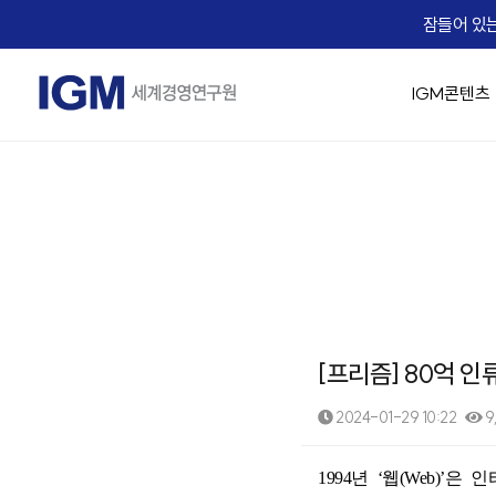
잠들어 있는
IGM콘텐츠
IGM 소개
IGM 강의 맛보기
경영 최고위 / 임원과정
교육생 Real Voice
기업맞춤형 교육 솔루션
Micro Learning(IGM Bizcuit)
실시간 Live 교육
IGM Career
IGM 인사
승진자 교
AX 기업맞
역사
Bizcuit 소개
IGM 트렌드 조찬
기업 맞춤교육 성공사례
IGM EDU X
가치관 경영
[리더십/일반] 의사결
People
임원 승진자 
직무별 AX
에듀
교수진
협상최고위 과정(NCP)
리더십
전략/비즈니스 모델
[리더십/일반] Adaptiv
Life
팀장 승진자
직급별 AX
B2
IGM 사람이야기
핵심인재 육성
HR/조직문화
[리더십/일반] Motivat
Recruiting
업무 프로
자회사
IGM 버츄얼 캠퍼스
유니콘 양성 Scale-up CEO Club
협상
에듀솔빙
[리더십/스킬] 칭찬 
문서기획 
오시는 길
IGM Virtual Campus 등록
[리더십/스킬] 건강한
Copilot
News
[프리즘] 80억 인
[리더십/스킬] Chang
데이터 분석
IGM x Udemy
Coaching Solution
☞ 대한민국
직무역량 교육과정
MBA교육
[리더십/멘탈] 당신의 긍
영상 / 콘
2024-01-29 10:22
9
KEARNEY Insight Forum 65th
그룹 코칭(Hybrid Coaching)
성과평가의 기술
핵심인재 MB
[리더십/멘탈] Bounce
1:1 코칭
족집게 면접관 과정
[조직문화] 두려움 없
본문
1994
년
‘
웹
(Web)’
은 인
세일즈 과정(B2B세일즈 & 커뮤니케이션)