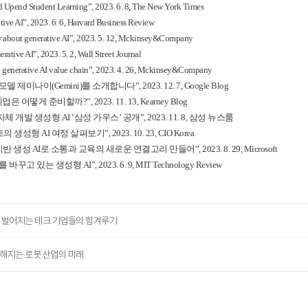
d Upend Student Learning”, 2023. 6. 8, The New York Times
ive AI”, 2023. 6. 6, Harvard Business Review
about generative AI”, 2023. 5. 12, Mckinsey&Company
tive AI”, 2023. 5. 2, Wall Street Journal
he generative AI value chain”, 2023. 4. 26, Mckinsey&Company
모델 제미나이
(Gemini)
를 소개합니다
”, 2023. 12. 7, Google Blog
기업은 어떻게 준비할까
?”, 2023. 11. 13, Kearney Blog
자체 개발 생성형
AI ‘
삼성 가우스
’
공개
”, 2023. 11. 8,
삼성 뉴스룸
트의 생성형
AI
여정 살펴보기
”, 2023. 10. 23, CIO Korea
기반 생성
AI
로 소통과 교육의 새로운 연결고리 만들어
”, 2023. 8. 29, Microsoft
를 바꾸고 있는 생성형
AI”, 2023. 6. 9, MIT Technology Review
에서 벌어지는 테크 기업들의 힘겨루기
똑해지는 로봇 산업의 미래